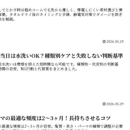
しでとかす時は粗めコームで毛先から優しく、帯電しにくい素材選びと保
重要。タオルドライ後のタイミングと手順、静電気対策でダメージを防ぎ
法を解説。
2026.01.29
当日は水洗いOK？種類別ケアと失敗しない判断基準
日水洗いは摩擦を抑えた短時間なら可能です。種類別・状況別の判断基
時間の目安、NG行動と代替案をまとめました。
2026.01.29
マの最適な頻度は2～3ヶ月！長持ちさせるコツ
の最適な頻度は2～3ヶ月が目安。髪質・長さ・パーマの種類で調整が必要