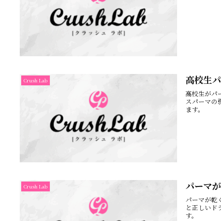
高校生パ
Crush Lab
高校生がパ
スパーマの
ます。
パーマが
Crush Lab
パーマが乾
と正しいド
す。