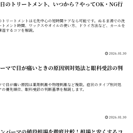
日のトリートメント、いつから？やってOK・NG行
のトリートメントは毛先中心の短時間ケアなら可能です。ぬるま湯での洗
ートメント時間、ワックスやオイルの使い方、ドライ方法など、カールを
保湿するコツを解説。
2026.01.30
ーマで目が痛いときの原因別対処法と眼科受診の判
マで目が痛い原因は薬剤刺激や物理刺激など複数。症状のタイプ別対処
アの優先順位、眼科受診の判断基準を解説します。
2026.01.30
ンパーマの値段相場を徹底比較！相場と安くするコ