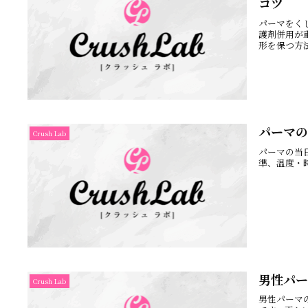
コツ
パーマをく
護剤併用が
形を保つ方
パーマの
Crush Lab
パーマの当
準、温度・
男性パー
Crush Lab
男性パーマ