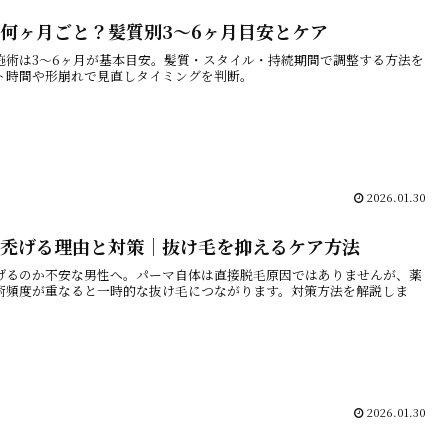
何ヶ月ごと？髪質別3～6ヶ月目安とケア
施術は3～6ヶ月が基本目安。髪質・スタイル・持続期間で調整する方法を
ト時間や形崩れで見直しタイミングを判断。
2026.01.30
禿げる理由と対策｜抜け毛を抑えるケア方法
げるのか不安な男性へ。パーマ自体は直接脱毛原因ではありませんが、薬
術頻度が重なると一時的な抜け毛につながります。対策方法を解説しま
2026.01.30