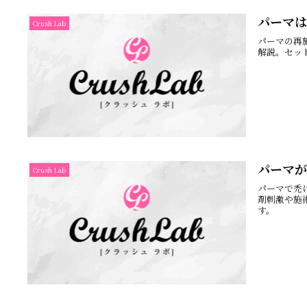
パーマは
Crush Lab
パーマの再
解説。セッ
パーマが
Crush Lab
パーマで禿
剤刺激や施
す。