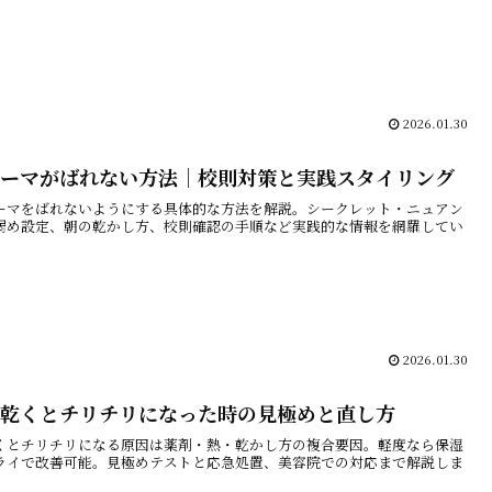
2026.01.30
ーマがばれない方法｜校則対策と実践スタイリング
ーマをばれないようにする具体的な方法を解説。シークレット・ニュアン
弱め設定、朝の乾かし方、校則確認の手順など実践的な情報を網羅してい
2026.01.30
乾くとチリチリになった時の見極めと直し方
くとチリチリになる原因は薬剤・熱・乾かし方の複合要因。軽度なら保湿
ライで改善可能。見極めテストと応急処置、美容院での対応まで解説しま