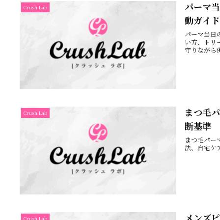
パーマ当
Crush Lab
動ガイド
パーマ当日
い方、トリ
守りながら
まつ毛パ
Crush Lab
断基準
まつ毛パー
法、自宅ケ
メンズピ
Crush Lab