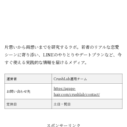
片思いから両想いまでを研究するラボ。若者のリアルな恋愛
シーンに寄り添い、LINEのやりとりやデートプランなど、今
すぐ使える実践的な情報を届けるメディア。
運営者
CrushLab運用チーム
https://agape-
お問い合わせ先
hair.com/crushlab/contact/
定休日
土日・祝日
スポンサーリンク