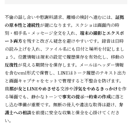
不倫の話し合いや慰謝料請求、離婚の検討へ進むには、
証拠
の原本性と連続性
が鍵になります。スクショは画面内の時
刻・相手名・メッセージ全文を入れ、
端末の撮影とエクスポ
ート両方
を残すと改ざん疑念を避けやすいです。録音は日時
の読み上げを入れ、ファイル名にも日付と場所を付記しまし
ょう。位置情報は端末の設定で履歴保存を有効化し、移動の
反復性
が見える期間分を保存します。メールはヘッダー情報
を含むeml形式で保管し、LINEはトーク履歴のテキスト出力
と画面キャプチャをセットで管理すると不整合を防げます。
旦那が女とLINEやめさせる
交渉や
浮気をやめるきっかけ
を作
る場面でも、静かなトーンで
事実の提示→約束の作成
に落と
し込む準備が重要です。無断の侵入や違法な取得は避け、
弁
護士への相談
を前提に安全な収集と保全を心掛けてくださ
い。