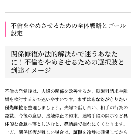
不倫をやめさせるための全体戦略とゴール
設定
関係修復か法的解決かで迷うあなた
に！不倫をやめさせるための選択肢と
到達イメージ
不倫の発覚後は、夫婦の関係を改善するか、慰謝料請求や離
婚を検討するかで迷いやすいです。まずは
あなたが守りたい
優先順位
を整理しましょう。夫婦で話し合い、相手の行為の
認識、今後の意思、接触停止の約束、連絡手段の開示など
具
体的な合意
へ落とし込むと、感情論で揺れにくくなります。
一方、関係修復が難しい場合は、
証拠
を冷静に確保してから