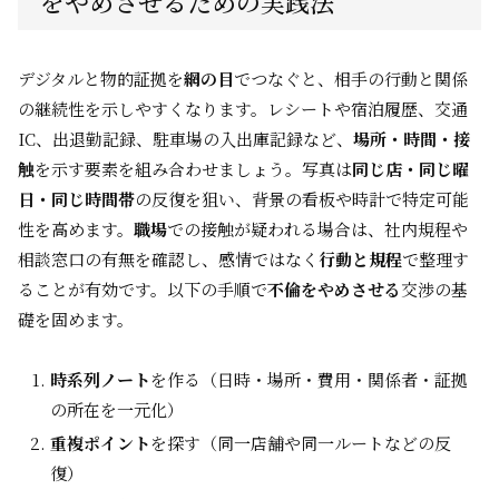
をやめさせるための実践法
デジタルと物的証拠を
網の目
でつなぐと、相手の行動と関係
の継続性を示しやすくなります。レシートや宿泊履歴、交通
IC、出退勤記録、駐車場の入出庫記録など、
場所・時間・接
触
を示す要素を組み合わせましょう。写真は
同じ店・同じ曜
日・同じ時間帯
の反復を狙い、背景の看板や時計で特定可能
性を高めます。
職場
での接触が疑われる場合は、社内規程や
相談窓口の有無を確認し、感情ではなく
行動と規程
で整理す
ることが有効です。以下の手順で
不倫をやめさせる
交渉の基
礎を固めます。
時系列ノート
を作る（日時・場所・費用・関係者・証拠
の所在を一元化）
重複ポイント
を探す（同一店舗や同一ルートなどの反
復）