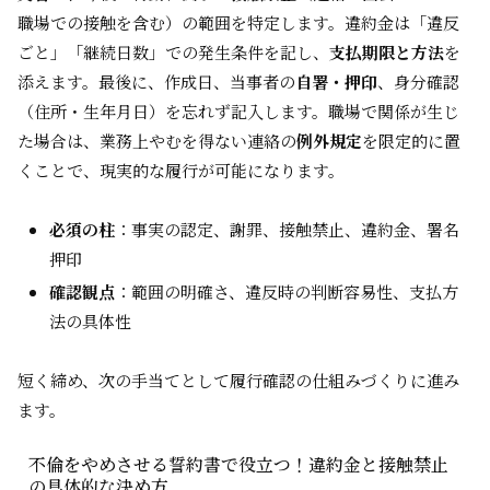
職場での接触を含む）の範囲を特定します。違約金は「違反
ごと」「継続日数」での発生条件を記し、
支払期限と方法
を
添えます。最後に、作成日、当事者の
自署・押印
、身分確認
（住所・生年月日）を忘れず記入します。職場で関係が生じ
た場合は、業務上やむを得ない連絡の
例外規定
を限定的に置
くことで、現実的な履行が可能になります。
必須の柱
：事実の認定、謝罪、接触禁止、違約金、署名
押印
確認観点
：範囲の明確さ、違反時の判断容易性、支払方
法の具体性
短く締め、次の手当てとして履行確認の仕組みづくりに進み
ます。
不倫をやめさせる誓約書で役立つ！違約金と接触禁止
の具体的な決め方