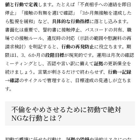
値と行動で定義
します。たとえば「不貞相手への連絡を即日
停止」「接触の有無を週1で確認」「3か月無接触を達成した
ら監視を緩和」など、
具体的な行動指標
に落とし込みます。
書面化は重要で、誓約書に接触停止、パスコードの共有、職
場での接触ルール、違反時の対応（示談の範囲や慰謝料の再
請求検討）を明記すると、
行動の再発防止
に役立ちます。期
限は1、3、6か月の
段階目標
が現実的です。運用は月次の確認
ミーティングとし、否認や言い訳に備えて
証拠
の更新保全を
続けましょう。言葉が刺さるだけで終わらせず、
行動→記録
→確認
のサイクルで管理すると、目標達成の見通しが立ちま
す。
不倫をやめさせるために初動で絶対
NGな行動とは？
初動で感情に任せた行動は、
証拠の毀損
や法的リスクにつな