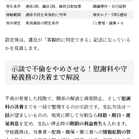
発生条件
連絡1回、面会1回、継続日数加算
画面保存・日付証跡
接触範囲
連絡手段を具体的に列挙
端末ログ・SNS通知
例外規定
業務連絡の限定条件
Cc管理・議事メモ
設定後は、違反が「客観的に判定できる」記述になっている
かを見直します。
示談で不倫をやめさせる！慰謝料や守
秘義務の決着まで解説
不貞が発覚した段階で、関係の解消と再発防止、そして
慰謝
料の決着
までを一括で整理するのが示談です。支払方法は
一
括
が望ましいものの、現実に即して分割なら
回数・期日・遅
延利息
を定め、支払い停止時の
期限の利益喪失
も入れます。
守秘義務は、当事者・配偶・職場・第三者への
情報拡散の禁