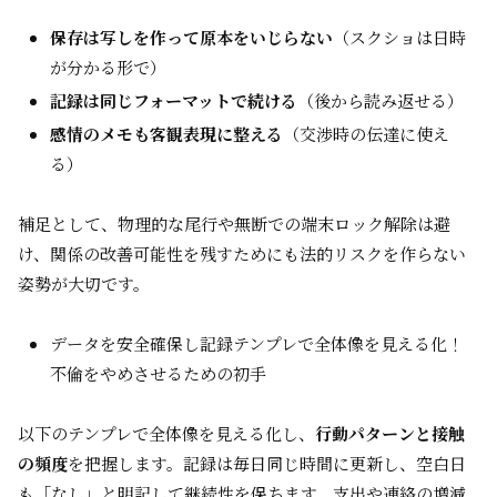
保存は写しを作って原本をいじらない
（スクショは日時
が分かる形で）
記録は同じフォーマットで続ける
（後から読み返せる）
感情のメモも客観表現に整える
（交渉時の伝達に使え
る）
補足として、物理的な尾行や無断での端末ロック解除は避
け、関係の改善可能性を残すためにも法的リスクを作らない
姿勢が大切です。
データを安全確保し記録テンプレで全体像を見える化！
不倫をやめさせるための初手
以下のテンプレで全体像を見える化し、
行動パターンと接触
の頻度
を把握します。記録は毎日同じ時間に更新し、空白日
も「なし」と明記して継続性を保ちます。支出や連絡の増減