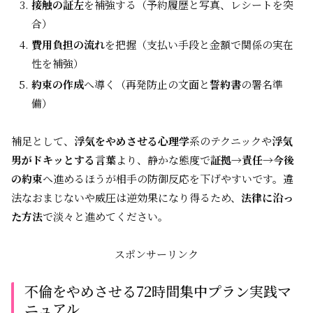
接触の証左
を補強する（予約履歴と写真、レシートを突
合）
費用負担の流れ
を把握（支払い手段と金額で関係の実在
性を補強）
約束の作成
へ導く（再発防止の文面と
誓約書
の署名準
備）
補足として、
浮気をやめさせる心理学
系のテクニックや
浮気
男がドキッとする言葉
より、静かな態度で
証拠→責任→今後
の約束
へ進めるほうが相手の防御反応を下げやすいです。違
法なおまじないや威圧は逆効果になり得るため、
法律に沿っ
た方法
で淡々と進めてください。
スポンサーリンク
不倫をやめさせる72時間集中プラン実践マ
ニュアル