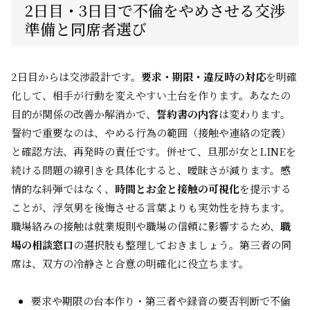
2日目・3日目で不倫をやめさせる交渉
準備と同席者選び
2日目からは交渉設計です。
要求・期限・違反時の対応
を明確
化して、相手が行動を変えやすい土台を作ります。あなたの
目的が関係の改善か解消かで、
誓約書の内容
は変わります。
誓約で重要なのは、やめる行為の範囲（接触や連絡の定義）
と確認方法、再発時の責任です。併せて、旦那が女とLINEを
続ける問題の線引きを具体化すると、曖昧さが減ります。感
情的な糾弾ではなく、
時間とお金と接触の可視化
を提示する
ことが、浮気男を後悔させる言葉よりも実効性を持ちます。
職場絡みの接触は就業規則や職場の信頼に影響するため、
職
場の相談窓口
の選択肢も整理しておきましょう。第三者の同
席は、双方の冷静さと合意の明確化に役立ちます。
要求や期限の台本作り・第三者や録音の要否判断で不倫