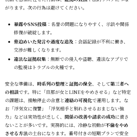
がります。次の行為は避けてください。
暴露やSNS投稿
：名誉の問題になりやすく、示談や関係
修復が破綻します。
脅迫めいた発言や過度な追及
：会話記録が不利に働き、
交渉が難しくなります。
違法な証拠収集
：無断での侵入や盗聴、違法なアプリで
の監視はトラブルの火種です。
安全な準備は、
時系列の整理
と
証拠の保全
、そして
第三者へ
の相談
です。特に「旦那が女とLINEをやめさせる」など特定
の課題は、接触停止の合意と
連絡の可視化
で運用します。な
お「浮気女に復讐」「浮気相手と別れさせるおまじない強
力」などは実効性が乏しく、
関係の改善や請求の成功
に資さ
ないことが多いです。実務的には、冷静な初動が
不倫をやめ
させる方法
の土台になります。番号付きの短期プランで安全