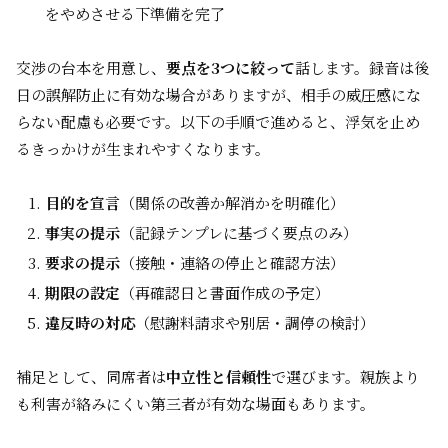
をやめさせる下準備を完了
交渉の台本を用意し、
要点を3つに絞って
話します。録音は後
日の誤解防止に有効な場合がありますが、相手の威圧感にな
らない配慮も必要です。以下の手順で進めると、浮気を止め
るきっかけが生まれやすくなります。
目的を宣言
（関係の改善か解消かを明確化）
事実の提示
（記録テンプレに基づく要点のみ）
要求の提示
（接触・連絡の停止と確認方法）
期限の設定
（再確認日と書面作成の予定）
違反時の対応
（慰謝料請求や別居・調停の検討）
補足として、同席者は
中立性と信頼性
で選びます。親族より
も利害が絡みにくい第三者が有効な場面もあります。