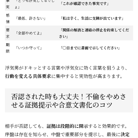
事
「どうせ浮気してるでし
「これが確認できた事実です」
実
ょ」
感
「最低、許さない」
「私は辛く、生活に支障が出ています」
情
要
「関係の解消と連絡の停止を約束してくだ
「全部やめてよ」
求
さい」
期
「いつか守って」
「〇日までに書面で示してください」
限
浮気男がドキッとする言葉や浮気女に効く言葉を狙うより、
行動を変える具体要求
に集中すると実効性が高まります。
否認された時も大丈夫！不倫をやめさ
せる証拠提示や合意文書化のコツ
相手が否認しても、
証拠は段階的に開示
すると効果的です。
序盤は存在を知らせ、中盤で重要部分を提示し、最後に
決定