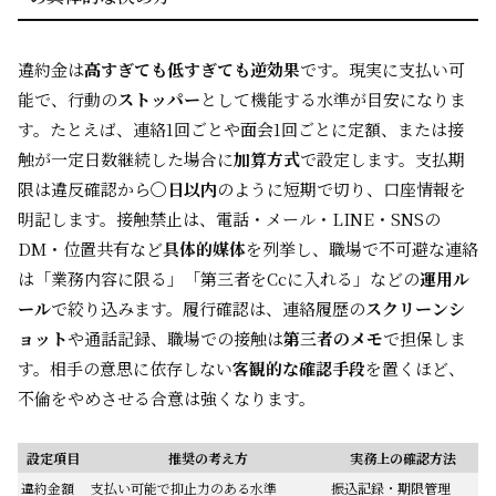
違約金は
高すぎても低すぎても逆効果
です。現実に支払い可
能で、行動の
ストッパー
として機能する水準が目安になりま
す。たとえば、連絡1回ごとや面会1回ごとに定額、または接
触が一定日数継続した場合に
加算方式
で設定します。支払期
限は違反確認から
〇日以内
のように短期で切り、口座情報を
明記します。接触禁止は、電話・メール・LINE・SNSの
DM・位置共有など
具体的媒体
を列挙し、職場で不可避な連絡
は「業務内容に限る」「第三者をCcに入れる」などの
運用ル
ール
で絞り込みます。履行確認は、連絡履歴の
スクリーンシ
ョット
や通話記録、職場での接触は
第三者のメモ
で担保しま
す。相手の意思に依存しない
客観的な確認手段
を置くほど、
不倫をやめさせる合意は強くなります。
設定項目
推奨の考え方
実務上の確認方法
違約金額
支払い可能で抑止力のある水準
振込記録・期限管理