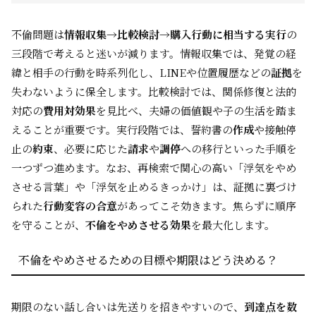
不倫問題は
情報収集→比較検討→購入行動に相当する実行
の
三段階で考えると迷いが減ります。情報収集では、発覚の経
緯と相手の行動を時系列化し、LINEや位置履歴などの
証拠
を
失わないように保全します。比較検討では、関係修復と法的
対応の
費用対効果
を見比べ、夫婦の価値観や子の生活を踏ま
えることが重要です。実行段階では、誓約書の
作成
や接触停
止の
約束
、必要に応じた
請求
や
調停
への移行といった手順を
一つずつ進めます。なお、再検索で関心の高い「浮気をやめ
させる言葉」や「浮気を止めるきっかけ」は、証拠に裏づけ
られた
行動変容の合意
があってこそ効きます。焦らずに順序
を守ることが、
不倫をやめさせる効果
を最大化します。
不倫をやめさせるための目標や期限はどう決める？
期限のない話し合いは先送りを招きやすいので、
到達点を数