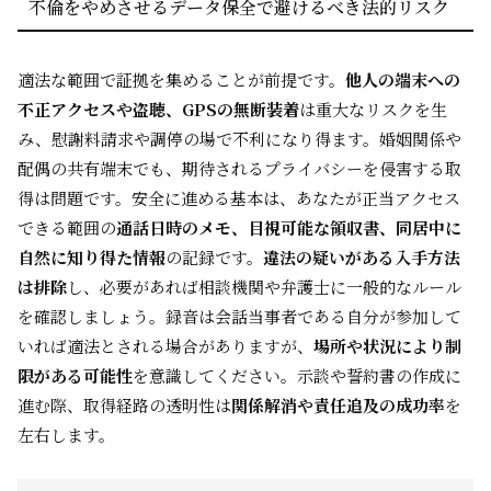
不倫をやめさせるデータ保全で避けるべき法的リスク
適法な範囲で証拠を集めることが前提です。
他人の端末への
不正アクセスや盗聴、GPSの無断装着
は重大なリスクを生
み、慰謝料請求や調停の場で不利になり得ます。婚姻関係や
配偶の共有端末でも、期待されるプライバシーを侵害する取
得は問題です。安全に進める基本は、あなたが正当アクセス
できる範囲の
通話日時のメモ、目視可能な領収書、同居中に
自然に知り得た情報
の記録です。
違法の疑いがある入手方法
は排除
し、必要があれば相談機関や弁護士に一般的なルール
を確認しましょう。録音は会話当事者である自分が参加して
いれば適法とされる場合がありますが、
場所や状況により制
限がある可能性
を意識してください。示談や誓約書の作成に
進む際、取得経路の透明性は
関係解消や責任追及の成功率
を
左右します。