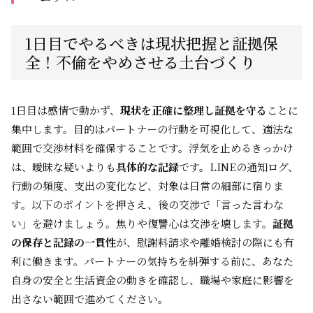
1日目でやるべきは現状把握と証拠保
全！不倫をやめさせる土台づくり
1日目は感情で動かず、
現状を正確に整理し証拠を守る
ことに
集中します。目的はパートナーの行動を可視化して、適法な
範囲で交渉材料を確保することです。浮気を止めるきっかけ
は、曖昧な疑いよりも
具体的な記録
です。LINEの通知ログ、
行動の頻度、支出の変化など、対象は日常の細部に宿りま
す。以下のポイントを押さえ、後の交渉で「言った言わな
い」を避けましょう。焦りや復讐心は交渉を壊します。
証拠
の保存と記録の一貫性
が、慰謝料請求や離婚検討の際にも有
利に働きます。パートナーの気持ちを糾弾する前に、あなた
自身の安全と生活資金の動きを確認し、職場や家庭に影響を
出さない範囲で進めてください。