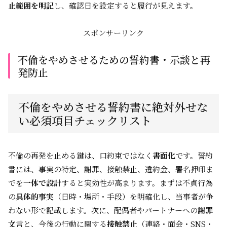
止範囲を明記
し、確認日を設定すると履行が見えます。
スポンサーリンク
不倫をやめさせるための誓約書・示談と再
発防止
不倫をやめさせる誓約書に絶対外せな
い必須項目チェックリスト
不倫の再発を止める鍵は、口約束ではなく
書面化
です。誓約
書には、事実の特定、謝罪、接触禁止、違約金、署名押印ま
でを
一体で設計
すると実効性が高まります。まずは不貞行為
の
具体的事実
（日時・場所・手段）を明確化し、当事者が争
わない形で記載します。次に、配偶者やパートナーへの
謝罪
文言
と、今後の行動に関する
接触禁止
（連絡・面会・SNS・