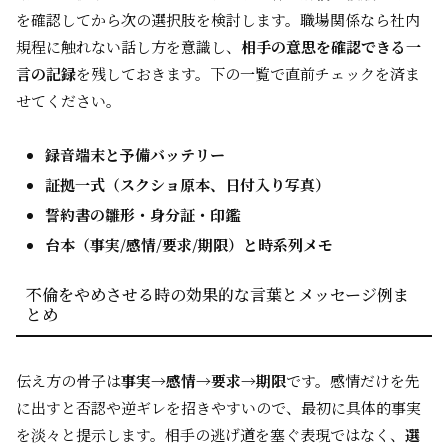
を確認してから次の選択肢を検討します。職場関係なら社内
規程に触れない話し方を意識し、
相手の意思を確認できる一
言の記録
を残しておきます。下の一覧で直前チェックを済ま
せてください。
録音端末と予備バッテリー
証拠一式（スクショ原本、日付入り写真）
誓約書の雛形・身分証・印鑑
台本（事実/感情/要求/期限）と時系列メモ
不倫をやめさせる時の効果的な言葉とメッセージ例ま
とめ
伝え方の骨子は
事実→感情→要求→期限
です。感情だけを先
に出すと否認や逆ギレを招きやすいので、最初に具体的事実
を淡々と提示します。相手の逃げ道を塞ぐ表現ではなく、
選