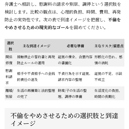
弁護士へ相談し、慰謝料の請求や別居、調停という選択肢を
検討します。比較の観点は、心理的負担、時間、費用、再発
防止の実効性です。次の表で到達イメージを把握し、
不倫を
やめさせるための現実的なゴール
を固めてください。
選択
主な到達イメージ
必要な準備
主なリスク/留意点
肢
関係
接触停止の誓約書と再発
証拠の保全、合意内容
形骸化の恐れ、感
修復
防止ルールの運用
の書面化
情の消耗
慰謝
相手や不貞相手への金銭
不貞行為を示す証拠、
証拠の不足、示談
料請
的責任の追及
請求内容の整理
不成立
求
離婚/
生活の再構築と法的整理
財産/子の生活の整
生活変化の負担、
別居
の完了
理、調停の準備
時間の長期化
不倫をやめさせるための選択肢と到達
イメージ