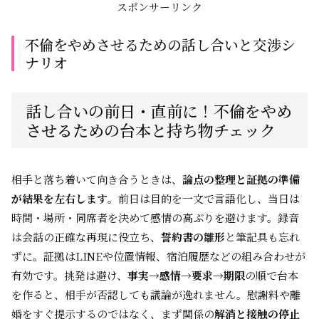
スポンサーリンク
不倫をやめさせるための話し合いと交渉シ
ナリオ
話し合いの前日・直前に！不倫をやめ
させるための台本と持ち物チェック
相手と落ち着いて向き合うときは、
論点の整理と証拠の準備
が結果を左右します
。前日は目的を一文で言語化し、当日は
時間・場所・同席者を決めて感情の高ぶりを避けます。録音
は会話の正確な再現に役立ち、
誓約書の雛形
と筆記具も忘れ
ずに。証拠はLINEや位置情報、宿泊履歴などの組み合わせが
有効です。挑発は避け、
事実→感情→要求→期限
の順で台本
を作ると、相手が否認しても議論が逸れません。慰謝料や離
婚をすぐ提示するのではなく、まず関係の
解消と接触の停止