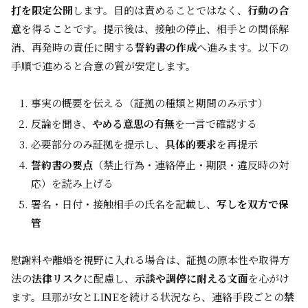
打を限定公開
します。目的は責めることではなく、
行動の合
意
を得ることです。提示後は、接触の停止、相手との関係解
消、再発時の責任に関する
誓約書の作成
へ進みます。以下の
手順で進めると合意の質が安定します。
事実の概要を伝える（証拠の種類と期間のみ示す）
反論を聞き、
やめる意思の有無
を一言で確認する
必要部分のみ証拠を提示し、
具体的要求
を再提示
誓約書の要点
（禁止行為・連絡停止・期限・違反時の対
応）を読み上げる
署名・日付・接触相手の氏名を記載し、
写しを双方で保
管
慰謝料や離婚を視野に入れる場合は、証拠の原本性や取得方
法の
法律リスク
に配慮し、
示談や調停に耐える文面
を心がけ
ます。旦那が女とLINEを続ける状況なら、連絡手段ごとの
禁