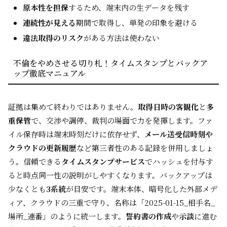
原本性を担保
するため、端末内の生データを残す
連続性が見える
期間で取得し、単発の印象を避ける
違法取得のリスク
がある方法は使わない
不倫をやめさせる切り札！タイムスタンプとバックア
ップ徹底マニュアル
証拠は集めて終わりではありません。
取得日時の客観化
と
多
重保管
で、交渉や調停、裁判の場面で力を発揮します。ファ
イル保存時は端末時刻だけに依存せず、
メール送受信時刻や
クラウドの更新履歴
など第三者性のある記録を併用しましょ
う。信頼できる
タイムスタンプサービス
でハッシュを付与す
ると時点同一性の説明がしやすくなります。バックアップは
少なくとも
3系統
が目安です。端末本体、暗号化した外部メデ
ィア、クラウドの三重で守り、名称は「2025-01-15_相手名_
場所_連番」のように統一します。
誓約書の作成
や
示談
に進む