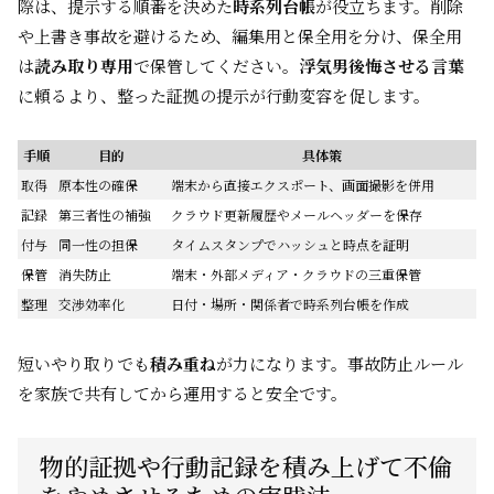
際は、提示する順番を決めた
時系列台帳
が役立ちます。削除
や上書き事故を避けるため、編集用と保全用を分け、保全用
は
読み取り専用
で保管してください。
浮気男後悔させる言葉
に頼るより、整った証拠の提示が行動変容を促します。
手順
目的
具体策
取得
原本性の確保
端末から直接エクスポート、画面撮影を併用
記録
第三者性の補強
クラウド更新履歴やメールヘッダーを保存
付与
同一性の担保
タイムスタンプでハッシュと時点を証明
保管
消失防止
端末・外部メディア・クラウドの三重保管
整理
交渉効率化
日付・場所・関係者で時系列台帳を作成
短いやり取りでも
積み重ね
が力になります。事故防止ルール
を家族で共有してから運用すると安全です。
物的証拠や行動記録を積み上げて不倫