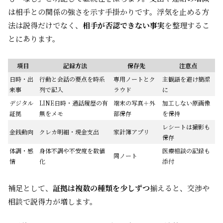
は相手との関係の強さを示す手掛かりです。浮気を止める方
法は説得だけでなく、
相手が否認できない事実
を整理するこ
とにあります。
項目
記録方法
保存先
注意点
日時・出
行動と会話の要点を時系
専用ノートとク
主観語を避け簡潔
来事
列で記入
ラウド
に
デジタル
LINE日時・通話履歴の有
端末の写真＋外
加工しない原画像
証拠
無をメモ
部保存
を保持
レシートは撮影も
金銭動向
クレカ明細・現金支出
家計簿アプリ
保存
体調・感
身体不調や不安度を数値
医療相談の記録も
同ノート
情
化
添付
補足として、
証拠は複数の種類を少しずつ
揃えると、交渉や
相談で説得力が増します。