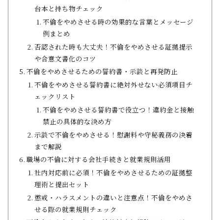
台本と持ち物チェック
不倫をやめさせる時の効果的な言葉とメッセージ
例まとめ
否認された時も大丈夫！不倫をやめさせる証拠提示
や合意文書化のコツ
不倫をやめさせるための誓約書・示談と再発防止
不倫をやめさせる誓約書に絶対外せない必須項目チ
ェックリスト
不倫をやめさせる誓約書で役立つ！違約金と接触
禁止の具体的な決め方
示談で不倫をやめさせる！慰謝料や守秘義務の決着
まで解説
職場の不倫に対する会社手続きと就業規則活用
社内対応前に必須！不倫をやめさせるための証拠整
理術と提出セット
懲戒・ハラスメントの違いと注意点！不倫をやめさ
せる際の就業規則チェック