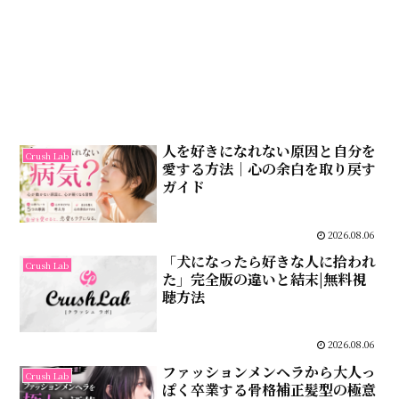
人を好きになれない原因と自分を
Crush Lab
愛する方法｜心の余白を取り戻す
ガイド
2026.08.06
「犬になったら好きな人に拾われ
Crush Lab
た」完全版の違いと結末|無料視
聴方法
2026.08.06
ファッションメンヘラから大人っ
Crush Lab
ぽく卒業する骨格補正髪型の極意