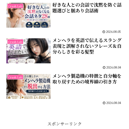
好きな人との会話で沈黙を防ぐ話
Crush Lab
題選びと脈あり会話術
2026.08.05
メンヘラを英語で伝えるスラング
Crush Lab
表現と誤解されないフレーズ＆自
分らしさを彩る髪型
2026.08.04
メンヘラ製造機の特徴と自分軸を
Crush Lab
取り戻すための境界線の引き方
2026.08.04
スポンサーリンク