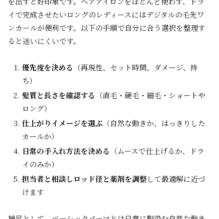
を出すと好印象です。ヘアアイロンをほとんど使わず、ドラ
イで完成させたいロングのレディースにはデジタルの毛先ワ
ンカールが便利です。以下の手順で自分に合う選択を整理す
ると迷いにくいです。
優先度を決める
（再現性、セット時間、ダメージ、持
ち）
髪質と長さを確認する
（直毛・硬毛・細毛・ショートや
ロング）
仕上がりイメージを選ぶ
（自然な動きか、はっきりした
カールか）
日常の手入れ方法を決める
（ムースで仕上げるか、ドラ
イのみか）
担当者と相談しロッド径と薬剤を調整
して最適解に近づ
けます
補足として、ベーシックパーマとは日常に馴染む自然な動き