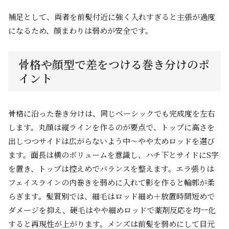
補足として、両者を前髪付近に強く入れすぎると主張が過度
になるため、顔まわりは弱めが安全です。
骨格や顔型で差をつける巻き分けのポ
イント
骨格に沿った巻き分けは、同じベーシックでも完成度を左右
します。丸顔は縦ラインを作るのが要点で、トップに高さを
出しつつサイドは広がらないよう中〜やや太めロッドを選び
ます。面長は横のボリュームを意識し、ハチ下とサイドにS字
を置き、トップは控えめでバランスを整えます。エラ張りは
フェイスラインの内巻きを弱めに入れて影を作ると輪郭が柔
らぎます。髪質別では、細毛はロッド細め＋放置時間短めで
ダメージを抑え、硬毛はやや細めロッドで薬剤反応を均一化
すると再現性が上がります。メンズは前髪を弱めにして目元