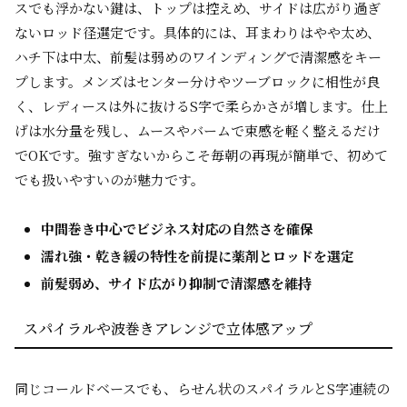
スでも浮かない鍵は、トップは控えめ、サイドは広がり過ぎ
ないロッド径選定です。具体的には、耳まわりはやや太め、
ハチ下は中太、前髪は弱めのワインディングで清潔感をキー
プします。メンズはセンター分けやツーブロックに相性が良
く、レディースは外に抜けるS字で柔らかさが増します。仕上
げは水分量を残し、ムースやバームで束感を軽く整えるだけ
でOKです。強すぎないからこそ毎朝の再現が簡単で、初めて
でも扱いやすいのが魅力です。
中間巻き中心でビジネス対応の自然さを確保
濡れ強・乾き緩の特性を前提に薬剤とロッドを選定
前髪弱め、サイド広がり抑制で清潔感を維持
スパイラルや波巻きアレンジで立体感アップ
同じコールドベースでも、らせん状のスパイラルとS字連続の