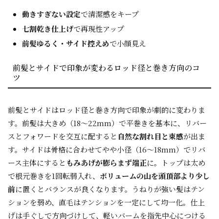
動きすぎない設定
で清潔感をキープ
七割乾き仕上げ
で再現性アップ
前髪ゆるく・サイド控えめ
で小顔見え
前髪とサイドで印象が変わるロッド径と巻き方向のコ
ツ
前髪とサイドはロッド径と巻き方向で印象が劇的に変わりま
す。前髪は大きめ（18〜22mm）で平巻きを基本に、リバー
スとフォワードを交互に配すると
自然な割れ目と束感
が出ま
す。サイドは骨格に合わせてやや小径（16〜18mm）でリバ
ース主体にすると
もみあげが膨らまず端正
に。トップは太め
で根元巻きを1回転弱入れ、
ボリュームの山を頭頂部より少し
前
に置くとバランスが良くなります。うねりが強い髪はテン
ションを弱め、直毛はテンションを一定にして均一化。仕上
げは手ぐしで方向づけして、軽いバームを指先中心につける