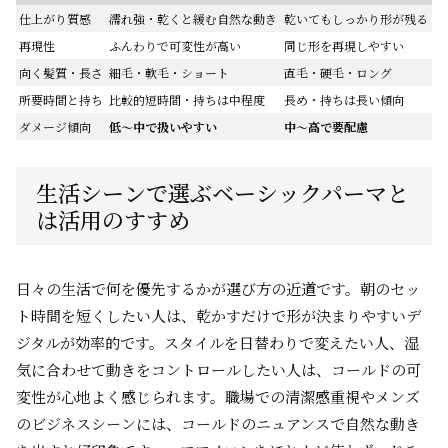
仕上がり質感
濡れ強・乾くと緩む自然な動き
乾いてもしっかり形が残る
再現性
ふんわりで可変性が高い
同じ形を再現しやすい
向く髪質・長さ
細毛・軟毛・ショート
直毛・硬毛・ロング
所要時間と持ち
比較的短時間・持ちは中程度
長め・持ちは長い傾向
ダメージ傾向
低〜中で扱いやすい
中〜高で要配慮
生活シーンで選ぶベーシックパーマと
は活用のすすめ
日々の生活で何を優先するかが選び方の近道です。朝のセッ
ト時間を短くしたい人は、乾かすだけで形が決まりやすいデ
ジタルが効率的です。スタイルを日替わりで変えたい人、湿
気に合わせて動きをコントロールしたい人は、コールドの可
変性が心地よく感じられます。職場での清潔感重視やメンズ
のビジネスシーンには、コールドのニュアンスで自然な動き