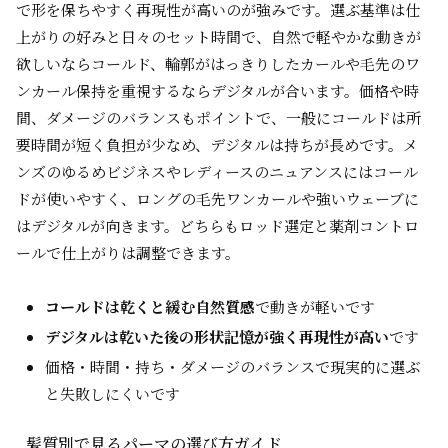
で形を保ちやすく再現性が高いのが強みです。選ぶ基準は仕
上がりの好みと日々のセット時間で、自然で軽やかな動きが
欲しいならコールド、輪郭がはっきりしたカールや毛先のワ
ンカール保持を重視するならデジタルが合います。価格や時
間、ダメージのバランスもポイントで、一般にコールドは所
要時間が短く負担が少なめ、デジタルは持ちが長めです。メ
ンズのゆるめビジネスやレディースのニュアンスにはコール
ドが使いやすく、ロングの毛先ワンカールや強いウェーブに
はデジタルが向きます。どちらもロッド選定と薬剤コントロ
ールで仕上がりは調整できます。
コールドは乾くと緩む自然質感
で動きが軽いです
デジタルは乾いた後の形状記憶が強く再現性が高い
です
価格・時間・持ち・ダメージのバランスで現実的に選ぶ
と失敗しにくいです
髪質別で見るパーマの選び方ガイド