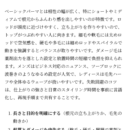
ベーシックパーマとは相性の幅が広く、特にショートやミデ
ィアムで根元からふんわり感を出しやすいのが特徴です。ロ
ッドが頭皮に近づけやすく、立ち上がりを作りやすいので、
トップがつぶれやすい人に向きます。細毛や軟毛には太めロ
ッドで空気感を、硬毛や多毛には細めロッドやスパイラルで
動きを強調するとバランスが取りやすいです。ダメージ毛は
薬剤出力を落とした設定と放置時間の短縮で負担を抑えられ
ます。メンズはビジネス対応のニュアンス、ツーブロックに
波巻きのようなゆるめ設定が人気で、レディースは毛先ハー
フや全体ゆるウェーブが扱いやすいです。失敗回避のコツ
は、仕上がりの強さと日常のスタイリング時間を事前に言語
化し、再現手順まで共有することです。
長さと目的を明確にする
（根元の立ち上がりか、毛先の
動きか）
髪質とダメージを申告する
（軟毛・硬毛・履歴で薬剤と