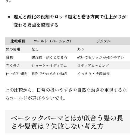
す。
還元と酸化の役割やロッド選定と巻き方向で仕上がりが
変わる要点を整理する
比較項目
コールド（ベーシック）
デジタル
熱の使用
なし
あり
質感
濡れ強・乾くとゆるむ
乾いてもリッジが残りやすい
向く長さ
ショート〜ミディアム
ミディアム〜ロング
仕上がり傾向
自然でやわらかい動き
くっきり・持続重視
上の比較から、日常の扱いやすさや自然な動きを重視するな
らコールドが選びやすいです。
ベーシックパーマとはが似合う髪の長
さや髪質は？失敗しない考え方