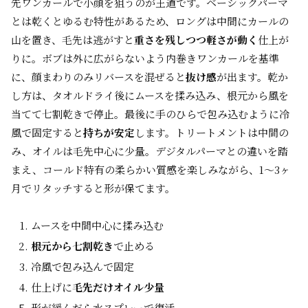
先ワンカールで小顔を狙うのが王道です。ベーシックパーマ
とは乾くとゆるむ特性があるため、ロングは中間にカールの
山を置き、毛先は逃がすと
重さを残しつつ軽さが動く
仕上が
りに。ボブは外に広がらないよう内巻きワンカールを基準
に、顔まわりのみリバースを混ぜると
抜け感
が出ます。乾か
し方は、タオルドライ後にムースを揉み込み、根元から風を
当てて七割乾きで停止。最後に手のひらで包み込むように冷
風で固定すると
持ちが安定
します。トリートメントは中間の
み、オイルは毛先中心に少量。デジタルパーマとの違いを踏
まえ、コールド特有の柔らかい質感を楽しみながら、1〜3ヶ
月でリタッチすると形が保てます。
ムースを中間中心に揉み込む
根元から七割乾き
で止める
冷風で包み込んで固定
仕上げに
毛先だけオイル少量
形が緩んだら水スプレーで復活