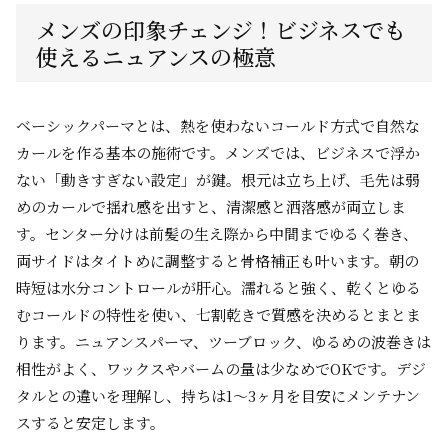
メンズの印象チェンジ！ビジネスでも
使えるニュアンスの極意
ベーシックパーマとは、熱を使わないコールド方式で自然な
カールを作る基本の施術です。メンズでは、ビジネスで浮か
ない「動きすぎない設定」が鍵。根元は立ち上げ、毛先は弱
めのカールで揺れ感を出すと、清潔感と洒落感が両立しま
す。センター分けは前髪の生え際から中間までゆるく巻き、
両サイドはタイトめに調整すると骨格補正も叶います。朝の
時短は水分コントロールが肝心。濡れると強く、乾くとゆる
むコールドの特性を使い、七割乾きで質感を決めるとまとま
ります。ニュアンスパーマ、ツーブロック、ゆるめの波巻きは
相性がよく、ワックスやバームの量は少なめでOKです。デジ
タルとの違いを理解し、持ちは1〜3ヶ月を目安にメンテナン
スすると安定します。