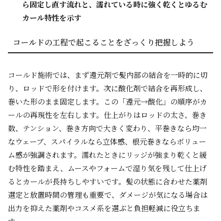
ら固定し直す流れと、濡れている時に強く乾くとゆるむ
カール特性を示す
コールドの工程で起こることをざっくり把握しよう
コールド施術では、まず還元剤で髪内部の結合を一時的に切
り、ロッドで形を付けます。次に酸化剤で結合を再形成し、
巻いた形のまま固定します。この「還元→酸化」の順序がカ
ールの再現性を左右します。仕上がりはロッドの太さ、巻き
数、テンション、巻き方向で大きく変わり、平巻きなら均一
なウェーブ、スパイラルなら立体感、根元巻きならボリュー
ム感が強調されます。濡れたときにリッジが強まり乾くと緩
む特性を踏まえ、ムースやフォームで湿り気を残して仕上げ
るとカールが長持ちしやすいです。髪の状態に合わせた薬剤
選定と放置時間の管理も重要で、ダメージが気になる場合は
出力を抑えた薬剤やコスメ系を選ぶと負担軽減に役立ちま