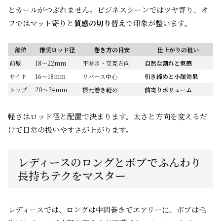
とカールがつぶれません。ビジネスシーンではツヤ寄り、オ
フではマット寄りと
質感の切り替え
で印象が整います。
部位
推奨ロッド径
巻き方の目安
仕上がりの狙い
前髪
18〜22mm
平巻き・交互方向
自然な割れと束感
サイド
16〜18mm
リバース中心
引き締めと小顔効果
トップ
20〜24mm
根元巻き軽め
前寄りボリューム
軽さはロッド径と配置で決まります。太さと方向を変えるだ
けで日常の扱いやすさが上がります。
レディースのロングとボブでふんわり
長持ちテクをマスター
レディースでは、ロングは中間巻きでエアリーに、ボブは毛