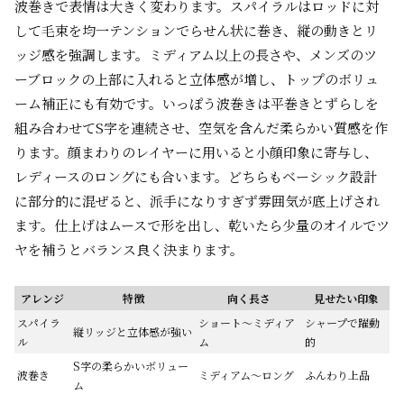
波巻きで表情は大きく変わります。スパイラルはロッドに対
して毛束を均一テンションでらせん状に巻き、縦の動きとリ
ッジ感を強調します。ミディアム以上の長さや、メンズのツ
ーブロックの上部に入れると立体感が増し、トップのボリュ
ーム補正にも有効です。いっぽう波巻きは平巻きとずらしを
組み合わせてS字を連続させ、空気を含んだ柔らかい質感を作
ります。顔まわりのレイヤーに用いると小顔印象に寄与し、
レディースのロングにも合います。どちらもベーシック設計
に部分的に混ぜると、派手になりすぎず雰囲気が底上げされ
ます。仕上げはムースで形を出し、乾いたら少量のオイルでツ
ヤを補うとバランス良く決まります。
アレンジ
特徴
向く長さ
見せたい印象
スパイラ
ショート〜ミディア
シャープで躍動
縦リッジと立体感が強い
ル
ム
的
S字の柔らかいボリュー
波巻き
ミディアム〜ロング
ふんわり上品
ム