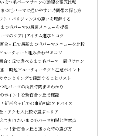
いまつ毛パーマサロンの動線を徹底比較
でまつ毛パーマに通いやすい時間帯の探し方
フト・パリジェンヌの違いを理解する
？まつ毛パーマの最適メニューを提案
パーマのケア用アイテム選びとコツ
新百合ヶ丘で最新まつ毛パーマメニューを比較
ビューティーと組み合わせるコツ
新百合ヶ丘で選べるまつ毛パーマ＋眉毛サロン
施術！時短ビューティーテクと注意ポイント
カウンセリングで確認することリスト
つ毛パーマの所要時間まるわかり
のポイントを新百合ヶ丘で確認
へ！新百合ヶ丘での事前相談アドバイス
金・アクセス比較で選ぶエリア
えて知りたいまつ毛パーマ相場と注意点
ーマ！新百合ヶ丘と迷った時の選び方