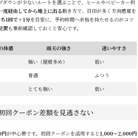
プダウンが少ないルートを選ぶことで、ヒールやベビーカー利
一度経由してから地上に出る
動き方で、目印が多く方向感覚を
ち1回で＋1分
を目安に、予約時間へ余裕を持たせるのがコツ
位置
も事前確認しておくと安心です。
の体感
雨天の強さ
迷いやすさ
強い（屋根多め）
低い
普通
ふつう
とても強い
低い
初回クーポン差額を見逃さない
00円
が中心帯です。初回クーポンを活用すると
1,000〜2,000円