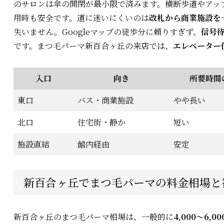
のサロンは傘の開閉が最小限で済みます。横断歩道やアッ
用時も安全です。道に迷いにくいのは
改札から商業施設を
失いません。Googleマップの徒歩分に頼りすぎず、
信号待
です。まつ毛パーマ新百合ヶ丘の来店では、
エレベーター
入口
向き
所要時間
東口
バス・商業施設
やや長い
北口
住宅街・静か
短い
施設直結
館内経由
安定
新百合ヶ丘でまつ毛パーマの料金相場と
新百合ヶ丘のまつ毛パーマ相場は、一般的に
4,000〜6,0