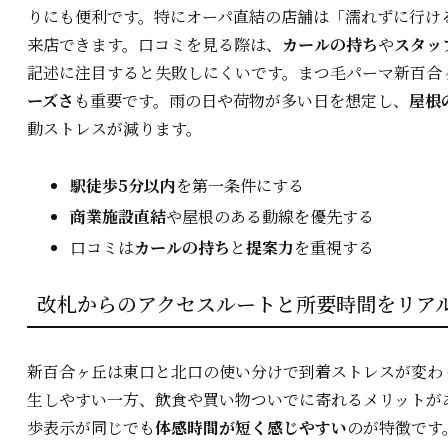
りにも便利です。特にオーパ直結の店舗は「濡れずに行け
来店できます。口コミを見る際は、
カールの持ち
や
スタッ
記述に注目すると失敗しにくいです。まつ毛パーマ新百合
ーズさ
も重要です。雨の日や荷物が多い日を想定し、
屋根
動ストレスが減ります。
駅徒歩5分以内
を第一条件にする
商業施設直結
や屋根のある動線を優先する
口コミは
カールの持ち
と
提案力
を重視する
改札からのアクセスルートと所要時間をリア
新百合ヶ丘は東口と北口の使い分けで到着ストレスが変わ
生しやすい一方、飲食や買い物ついでに寄れるメリットが
歩表示が同じでも
体感時間が短く感じやすい
のが特徴です