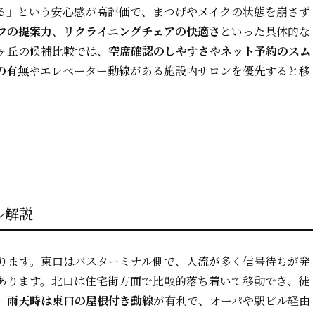
る」という安心感が高評価で、まつげやメイクの状態を崩さず
フの提案力
、
リクライニングチェアの快適さ
といった具体的な
ヶ丘の候補比較では、
空席確認のしやすさ
や
ネット予約のスム
の有無
やエレベーター動線がある施設内サロンを優先すると移
ル解説
ります。東口はバスターミナル側で、人流が多く信号待ちが発
あります。北口は住宅街方面で比較的落ち着いて移動でき、徒
。
雨天時は東口の屋根付き動線
が有利で、オーパや駅ビル経由