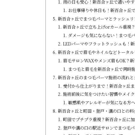
雨の日も安心！新百合ヶ丘で通いやす
お仕事帰りや休日も！新百合ヶ丘
新百合ヶ丘でまつ毛パーマとラッシュリ
新百合ヶ丘で立ち上げorカール重視
ダメージも気にならない！まつ毛
LEDパーマやフラットラッシュも！
新百合ヶ丘で眉毛やネイルなどトータル
眉毛サロンWAXやメンズ眉もOK？
まつ毛と眉毛を新百合ヶ丘で同時
新百合ヶ丘のまつ毛パーマ施術の流れと
受付から仕上がりまで！新百合ヶ丘ま
施術前後に気をつけたい習慣やメイク
敏感肌やアレルギーが気になる方
新百合ヶ丘と町田・登戸・溝の口との料
町田でプチプラ重視？新百合ヶ丘に加
登戸や溝の口の駅近サロンでまつ毛パ