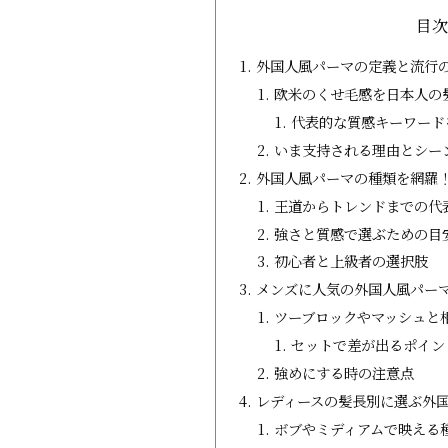
目
外国人風パーマの定義と流行
欧米のくせ毛感を日本人の
代表的な質感キーワード
いま支持される理由とシー
外国人風パーマの種類を網羅
王道からトレンドまでの代
強さと質感で選ぶための目
初心者と上級者の選択肢
メンズに人気の外国人風パー
ツーブロックやマッシュと
セットで差が出るポイン
強めにする時の注意点
レディースの髪長別に選ぶ外
ボブやミディアムで映える