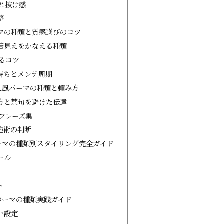
と抜け感
整
ーマの種類と質感選びのコツ
若見えをかなえる種類
るコツ
持ちとメンテ周期
人風パーマの種類と頼み方
方と禁句を避けた伝達
フレーズ集
施術の判断
ーマの種類別スタイリング完全ガイド
ール
ト
パーマの種類実践ガイド
い設定