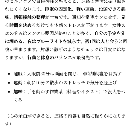
のセルフケアで自律神経を整えると、連絡の起伏に振り回さ
れにくくなります。
睡眠の固定化、軽い運動、没頭できる趣
味、情報接触の整理
が土台です。通知を常時オンにせず、
見
る時間を決める
だけでも体感ストレスが下がります。女性の
恋の悩みはメンタル要因が絡むことが多く、
自分の予定を先
に埋める、夜はブルーライトを減らす、週1回は人と会う
と回
復が早まります。片想い診断のようなチェックは目安にはな
りますが、
行動と休息のバランス
が最優先です。
睡眠
：入眠前30分は画面を閉じ、同時刻就寝を目指す
運動
：朝に10分の散歩かストレッチで気分を底上げ
趣味
：手を動かす作業系（料理やイラスト）で没入をつ
くる
（心の余白ができると、連絡の内容も自然に軽やかになりま
す）