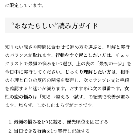
に限定しています。
“あなたらしい”読み方ガイド
知りたい深さや時間に合わせて進め方を選ぶと、理解と実行
のバランスが取れます。
行動をすぐ起こしたい方
は、チェッ
クリストで最頻の悩みを1つ選び、上の表の「最初の一歩」を
今日中に実行してください。
じっくり理解したい方
は、相手
の心理と自分の反応の関係を整理し、次にテンプレ文と手順
を確認すると迷いが減ります。おすすめは次の順番です。
女
性の恋の悩み
は「知る→整える→試す」の循環で改善が進み
ます。焦らず、しかし止まらずがコツです。
最頻の悩みを1つに絞る
、優先順位を固定する
当日できる行動
を1つ実行し記録する