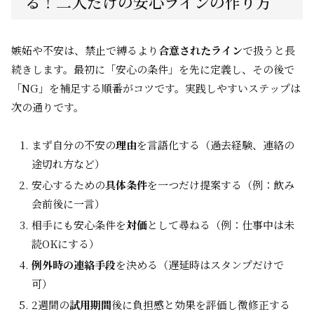
る！二人だけの安心ラインの作り方
嫉妬や不安は、禁止で縛るより
合意されたライン
で扱うと長
続きします。最初に「安心の条件」を先に定義し、その後で
「NG」を補足する順番がコツです。実践しやすいステップは
次の通りです。
まず自分の不安の
理由
を言語化する（過去経験、連絡の
途切れ方など）
安心するための
具体条件
を一つだけ提案する（例：飲み
会前後に一言）
相手にも安心条件を
対価
として尋ねる（例：仕事中は未
読OKにする）
例外時の連絡手段
を決める（遅延時はスタンプだけで
可）
2週間の
試用期間
後に負担感と効果を評価し微修正する