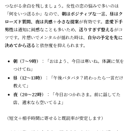
つながる余白を残しましょう。女性の恋の悩みで多いのは
「何をいつ送るか」なので、
朝はポジティブな一言、昼はク
ローズド質問、夜は共感＋小さな提案
が有効です。
恋愛下手
男性
は通知に鈍感なことも多いため、
送りすぎず整える
がコ
ツです。片想いでメンタルが揺れた時は、
自分の予定を先に
決めてから送る
と依存度を抑えられます。
朝（7〜9時）
：「おはよう、今日は寒いね。体調に気を
つけてね」
昼（12〜13時）
：「午後バタバタ？終わったら一言だけ
教えて」
夜（20〜22時）
：「今日おつかれさま。前に話してた
店、週末なら空いてるよ」
（短文＋相手時間に寄せると既読率が安定します）