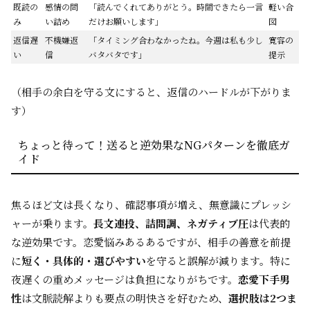
既読の
感情の問
「読んでくれてありがとう。時間できたら一言
軽い合
み
い詰め
だけお願いします」
図
返信遅
不機嫌返
「タイミング合わなかったね。今週は私も少し
寛容の
い
信
バタバタです」
提示
（相手の余白を守る文にすると、返信のハードルが下がりま
す）
ちょっと待って！送ると逆効果なNGパターンを徹底ガ
イド
焦るほど文は長くなり、確認事項が増え、無意識にプレッシ
ャーが乗ります。
長文連投、詰問調、ネガティブ圧
は代表的
な逆効果です。恋愛悩みあるあるですが、相手の善意を前提
に
短く・具体的・選びやすい
を守ると誤解が減ります。特に
夜遅くの重めメッセージは負担になりがちです。
恋愛下手男
性
は文脈読解よりも要点の明快さを好むため、
選択肢は2つま