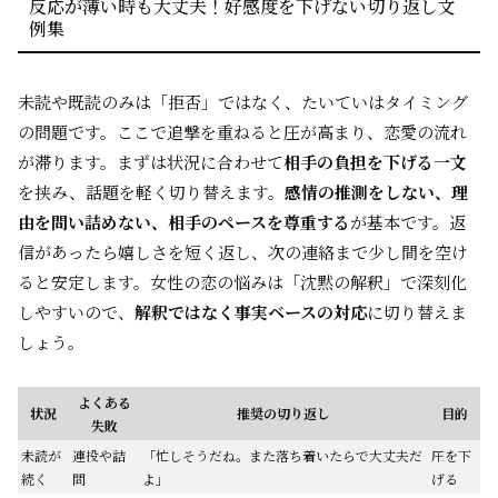
反応が薄い時も大丈夫！好感度を下げない切り返し文
例集
未読や既読のみは「拒否」ではなく、たいていはタイミング
の問題です。ここで追撃を重ねると圧が高まり、恋愛の流れ
が滞ります。まずは状況に合わせて
相手の負担を下げる一文
を挟み、話題を軽く切り替えます。
感情の推測をしない、理
由を問い詰めない、相手のペースを尊重する
が基本です。返
信があったら嬉しさを短く返し、次の連絡まで少し間を空け
ると安定します。女性の恋の悩みは「沈黙の解釈」で深刻化
しやすいので、
解釈ではなく事実ベースの対応
に切り替えま
しょう。
よくある
状況
推奨の切り返し
目的
失敗
未読が
連投や詰
「忙しそうだね。また落ち着いたらで大丈夫だ
圧を下
続く
問
よ」
げる