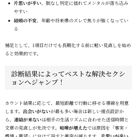
片思いが辛い
、脈なし判定に揺れてメンタルが落ち込み
やすい
結婚の不安
、年齢や将来像のズレで焦りが強くなってい
る
補足として、1項目だけでも長期化する前に軽い見直しを始め
ると効果的です。
診断結果によってベストな解決セクシ
ョンへジャンプ！
カウント結果に応じて、最短距離で行動に移せる導線を用意
します。
出会いがない
が最も多い場合は新しい接点設計か
ら、
連絡が来ない
は相手の生活リズムに合わせた送信時間と
文章の見直しが先決です。
喧嘩が増えた
では原因を「事実・
感情・要望」に分けて話すと衝突が減ります。
片思いが辛い