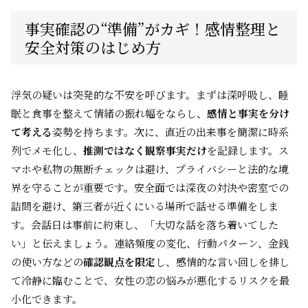
事実確認の“準備”がカギ！感情整理と
安全対策のはじめ方
浮気の疑いは突発的な不安を呼びます。まずは深呼吸し、睡
眠と食事を整えて情緒の振れ幅をならし、
感情と事実を分け
て考える
姿勢を持ちます。次に、直近の出来事を簡潔に時系
列でメモ化し、
推測ではなく観察事実だけ
を記録します。ス
マホや私物の無断チェックは避け、プライバシーと法的な境
界を守ることが重要です。安全面では深夜の対決や密室での
詰問を避け、第三者が近くにいる場所で話せる準備をしま
す。会話日は事前に約束し、「大切な話を落ち着いてした
い」と伝えましょう。連絡頻度の変化、行動パターン、金銭
の使い方などの
確認観点を限定
し、感情的な言い回しを排し
て冷静に臨むことで、女性の恋の悩みが悪化するリスクを最
小化できます。