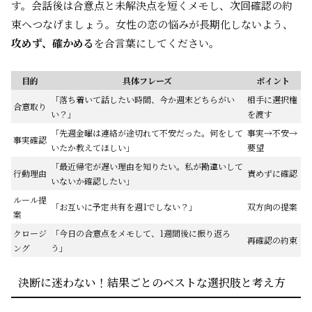
す。会話後は合意点と未解決点を短くメモし、次回確認の約
束へつなげましょう。女性の恋の悩みが長期化しないよう、
攻めず、確かめる
を合言葉にしてください。
目的
具体フレーズ
ポイント
「落ち着いて話したい時間、今か週末どちらがい
相手に選択権
合意取り
い？」
を渡す
「先週金曜は連絡が途切れて不安だった。何をして
事実→不安→
事実確認
いたか教えてほしい」
要望
「最近帰宅が遅い理由を知りたい。私が勘違いして
行動理由
責めずに確認
いないか確認したい」
ルール提
「お互いに予定共有を週1でしない？」
双方向の提案
案
クロージ
「今日の合意点をメモして、1週間後に振り返ろ
再確認の約束
ング
う」
決断に迷わない！結果ごとのベストな選択肢と考え方