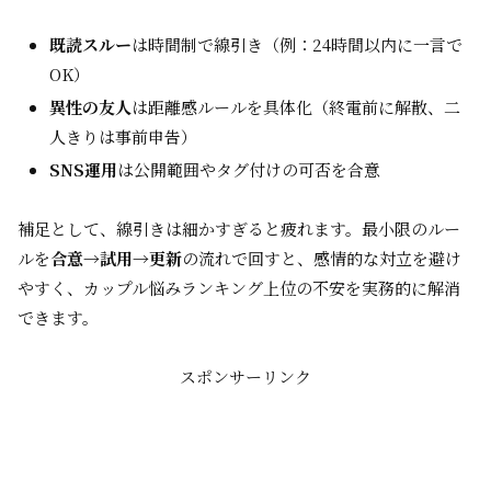
既読スルー
は時間制で線引き（例：24時間以内に一言で
OK）
異性の友人
は距離感ルールを具体化（終電前に解散、二
人きりは事前申告）
SNS運用
は公開範囲やタグ付けの可否を合意
補足として、線引きは細かすぎると疲れます。最小限のルー
ルを
合意→試用→更新
の流れで回すと、感情的な対立を避け
やすく、カップル悩みランキング上位の不安を実務的に解消
できます。
スポンサーリンク