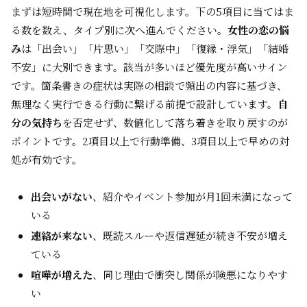
まずは短時間で現在地を可視化します。下の5項目に当てはま
る数を数え、タイプ別に次へ進んでください。
女性の恋の悩
み
は「出会い」「片思い」「交際中」「復縁・浮気」「結婚
不安」に大別できます。該当が多いほど優先度が高いサイン
です。箇条書きの症状は実際の相談で頻出の内容に基づき、
無理なく実行できる行動に繋げる前提で設計しています。
自
分の気持ち
を否定せず、数値化して落ち着きを取り戻すのが
ポイントです。2項目以上で行動準備、3項目以上で早めの対
処が有効です。
出会いがない
、紹介やイベント参加が月1回未満になって
いる
連絡が来ない
、既読スルーや返信遅延が続き不安が増え
ている
喧嘩が増えた
、同じ理由で衝突し関係が険悪になりやす
い