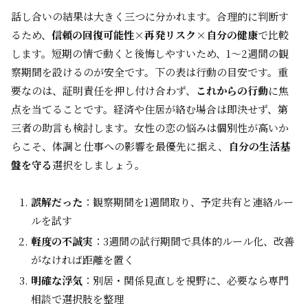
話し合いの結果は大きく三つに分かれます。合理的に判断す
るため、
信頼の回復可能性×再発リスク×自分の健康
で比較
します。短期の情で動くと後悔しやすいため、1〜2週間の観
察期間を設けるのが安全です。下の表は行動の目安です。重
要なのは、証明責任を押し付け合わず、
これからの行動
に焦
点を当てることです。経済や住居が絡む場合は即決せず、第
三者の助言も検討します。女性の恋の悩みは個別性が高いか
らこそ、体調と仕事への影響を最優先に据え、
自分の生活基
盤を守る
選択をしましょう。
誤解だった
：観察期間を1週間取り、予定共有と連絡ルー
ルを試す
軽度の不誠実
：3週間の試行期間で具体的ルール化、改善
がなければ距離を置く
明確な浮気
：別居・関係見直しを視野に、必要なら専門
相談で選択肢を整理