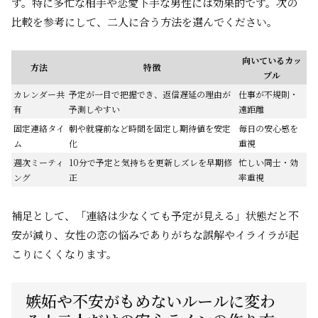
す。特に多忙な相手や恋愛下手な男性には効果的です。次の
比較を参考にして、二人に合う方法を選んでください。
向いているカッ
方法
特徴
プル
カレンダー共
予定が一目で把握でき、返信遅延の理由が
仕事が不規則・
有
予測しやすい
遠距離
固定連絡タイ
朝や就寝前など時間を固定し期待値を安定
毎日の安心感を
ム
化
重視
週次ミーティ
10分で予定と気持ちを更新しズレを早期修
忙しい同士・効
ング
正
率重視
補足として、「連絡は少なくても予定が見える」状態だと不
安が減り、女性の恋の悩みでありがちな誤解やイライラが起
こりにくくなります。
嫉妬や不安がもめないルールに変わ