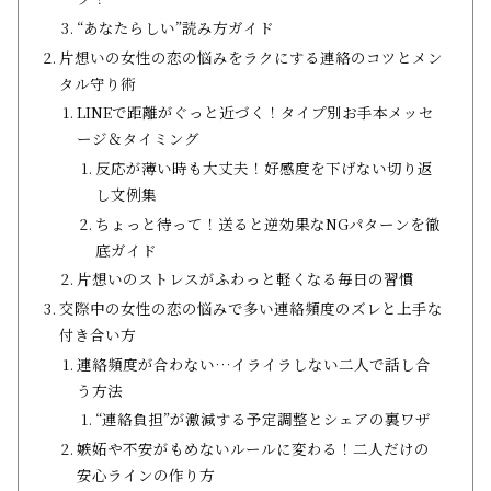
“あなたらしい”読み方ガイド
片想いの女性の恋の悩みをラクにする連絡のコツとメン
タル守り術
LINEで距離がぐっと近づく！タイプ別お手本メッセ
ージ＆タイミング
反応が薄い時も大丈夫！好感度を下げない切り返
し文例集
ちょっと待って！送ると逆効果なNGパターンを徹
底ガイド
片想いのストレスがふわっと軽くなる毎日の習慣
交際中の女性の恋の悩みで多い連絡頻度のズレと上手な
付き合い方
連絡頻度が合わない…イライラしない二人で話し合
う方法
“連絡負担”が激減する予定調整とシェアの裏ワザ
嫉妬や不安がもめないルールに変わる！二人だけの
安心ラインの作り方