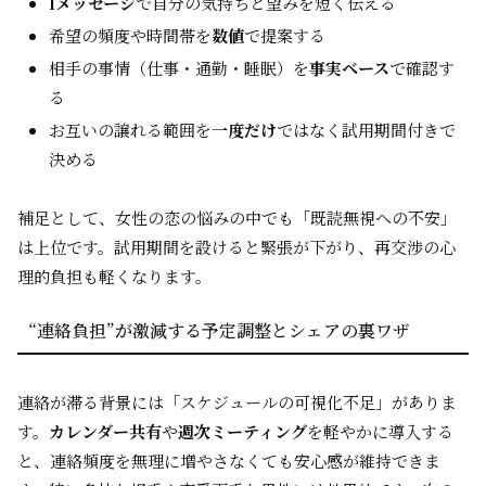
Iメッセージ
で自分の気持ちと望みを短く伝える
希望の頻度や時間帯を
数値
で提案する
相手の事情（仕事・通勤・睡眠）を
事実ベース
で確認す
る
お互いの譲れる範囲を
一度だけ
ではなく試用期間付きで
決める
補足として、女性の恋の悩みの中でも「既読無視への不安」
は上位です。試用期間を設けると緊張が下がり、再交渉の心
理的負担も軽くなります。
“連絡負担”が激減する予定調整とシェアの裏ワザ
連絡が滞る背景には「スケジュールの可視化不足」がありま
す。
カレンダー共有
や
週次ミーティング
を軽やかに導入する
と、連絡頻度を無理に増やさなくても安心感が維持できま