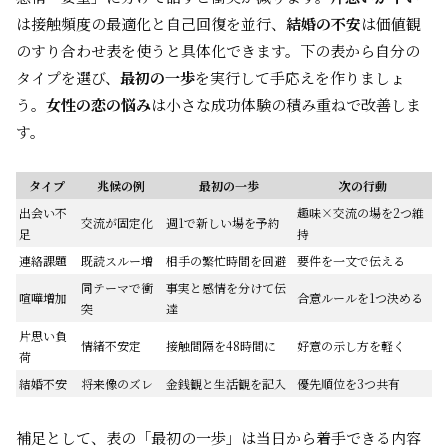
は接触頻度の最適化と自己回復を並行、
結婚の不安
は価値観
のすり合わせ表を使うと具体化できます。下の表から自分の
タイプを選び、
最初の一歩
を実行して手応えを作りましょ
う。
女性の恋の悩み
は小さな成功体験の積み重ねで改善しま
す。
タイプ
兆候の例
最初の一歩
次の行動
出会い不
趣味×交流の場を2つ維
交流が固定化
週1で新しい場を予約
足
持
連絡課題
既読スルー増
相手の繁忙時間を回避
要件を一文で伝える
同テーマで衝
事実と感情を分けて伝
喧嘩増加
合意ルールを1つ決める
突
達
片思い負
情緒不安定
接触間隔を48時間に
好意の示し方を軽く
荷
結婚不安
将来像のズレ
金銭観と生活観を記入
優先順位を3つ共有
補足として、表の「最初の一歩」は当日から着手できる内容