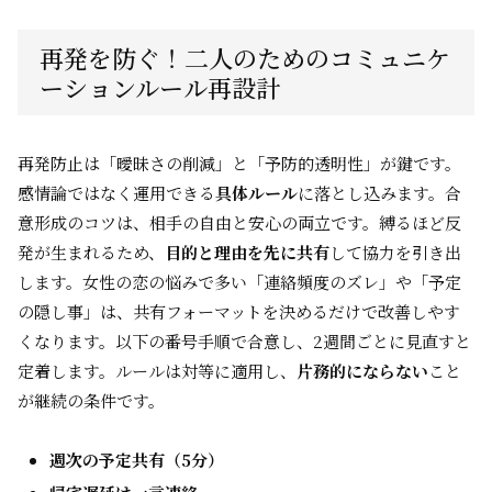
再発を防ぐ！二人のためのコミュニケ
ーションルール再設計
再発防止は「曖昧さの削減」と「予防的透明性」が鍵です。
感情論ではなく運用できる
具体ルール
に落とし込みます。合
意形成のコツは、相手の自由と安心の両立です。縛るほど反
発が生まれるため、
目的と理由を先に共有
して協力を引き出
します。女性の恋の悩みで多い「連絡頻度のズレ」や「予定
の隠し事」は、共有フォーマットを決めるだけで改善しやす
くなります。以下の番号手順で合意し、2週間ごとに見直すと
定着します。ルールは対等に適用し、
片務的にならない
こと
が継続の条件です。
週次の予定共有（5分）