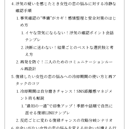
浮気の疑いを感じたとき女性の恋の悩みに対する冷静な
確認手順
事実確認の“準備”がカギ！感情整理と安全対策のはじ
め方
イヤな空気にならない！浮気の確認ポイント会話
テンプレ
決断に迷わない！結果ごとのベストな選択肢と考
え方
再発を防ぐ！二人のためのコミュニケーションルー
ル再設計
復縁したい女性の恋の悩みへの冷却期間の使い方と再ア
タックのコツ
冷却期間は自分磨きチャンス！SNS距離感マネジメ
ント術も解説
“最初の一通”で印象アップ！季節や話題で自然に
返せる復縁LINEテンプレ
反応ごとに変わる復縁チャンスの攻略分岐シナリオ
出会いがない女性の恋の悩みを変える出会いが増える行