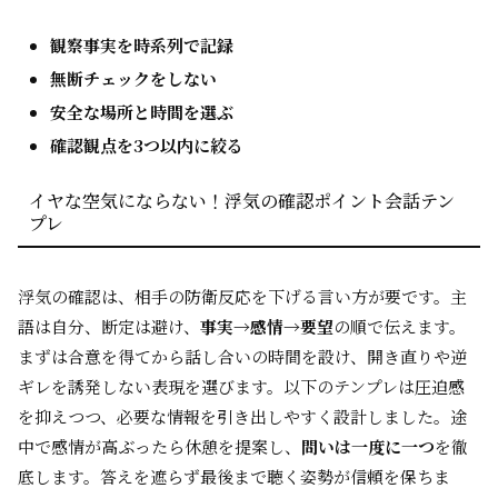
観察事実を時系列で記録
無断チェックをしない
安全な場所と時間を選ぶ
確認観点を3つ以内に絞る
イヤな空気にならない！浮気の確認ポイント会話テン
プレ
浮気の確認は、相手の防衛反応を下げる言い方が要です。主
語は自分、断定は避け、
事実→感情→要望
の順で伝えます。
まずは合意を得てから話し合いの時間を設け、開き直りや逆
ギレを誘発しない表現を選びます。以下のテンプレは圧迫感
を抑えつつ、必要な情報を引き出しやすく設計しました。途
中で感情が高ぶったら休憩を提案し、
問いは一度に一つ
を徹
底します。答えを遮らず最後まで聴く姿勢が信頼を保ちま