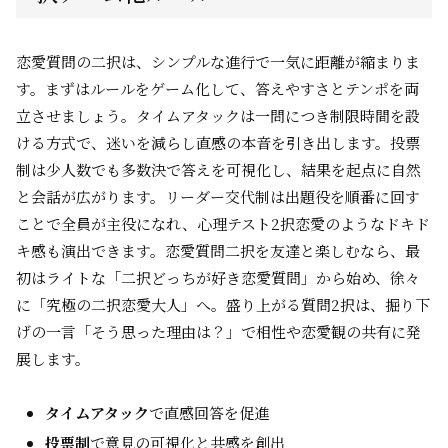
恋愛質問の二択は、シンプルな進行で一気に距離が縮まりま
す。まずはルールをゲーム化して、答えやすさとテンポを両
立させましょう。タイムアタックは一問につき制限時間を設
ける方式で、迷いを減らし直感の本音を引き出します。投票
制は少人数でも多数決で答えを可視化し、結果を起点に自然
と会話が広がります。リーダー交代制は出題役を順番に回す
ことで全員が主役になれ、心理テスト2択恋愛のようなドキド
キ感も演出できます。恋愛質問二択を友達と楽しむなら、最
初はライトな「二択どっちが好き恋愛質問」から始め、徐々
に「究極の二択恋愛大人」へ。盛り上がる質問2択は、掘り下
げの一言「そう思った理由は？」で相性や恋愛観の共有に発
展します。
タイムアタック
で直感回答を促進
投票制
で意見の可視化と共感を創出