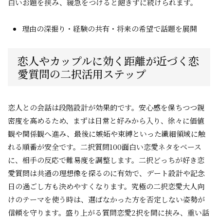
白いお題を挟み、緩急をつけると飽きずに続けられます。
理由の深掘り・経験の共有・将来の希望で話題を展開
恋人やカップルに効く距離が近づく恋
愛質問の二択活用ステップ
恋人との会話は段階設計が効果的です。安心感を保ちつつ親
密度を高めるため、まずは日常と好みから入り、徐々に価値
観や関係観へ進み、最後に嫉妬や束縛といった繊細領域に触
れる順番が安全です。二択質問100面白い恋愛ネタをベース
に、相手の反応で難易度を調整します。二択どっちが好き恋
愛質問は共通の理想像を探るのに有効で、デート設計や記念
日の過ごし方も決めやすくなります。究極の二択恋愛大人向
けのテーマを使う時は、選ばなかった方を否定しない姿勢が
信頼を守ります。盛り上がる質問恋愛2択を間に挟み、重い話