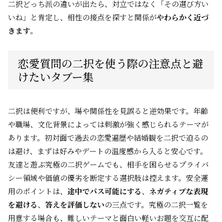
二択どっち派の違いが出たら、対立ではなく「その選び方い
いね」と肯定し、相性の接点を探すと関係が
やわらかく近づ
きます
。
恋愛質問の二択を使う際の注意点と避
けたいタブー集
二択は便利ですが、場や関係性を見誤ると逆効果です。年齢
や職場、文化背景によっては刺激が強く感じられるテーマが
あります。初対面で過去の恋愛遍歴や結婚観を二択で迫るの
は避け、まずは好みやデートの温度感から入ると安心です。
友達と遊ぶ究極の二択ゲームでも、相手を困らせるプライバ
シー領域や価値の優劣を断定する選択肢は控えます。安全運
用のポイントは、
途中でパス可能にする
、
ネガティブな表現
を避ける
、
答えを評価しない
の三点です。究極の二択一覧を
用意する場合も、難しいテーマと面白い軽いお題を交互に配