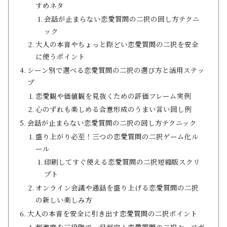
すめネタ
会話が止まらない恋愛質問の二択の回し方テクニ
ック
大人の本音やちょっと際どい恋愛質問の二択を安全
に使うポイント
シーン別で選べる恋愛質問の二択の選び方と活用ステッ
プ
恋愛観や価値観を見抜くための評価フレーム実例
心のずれも楽しめる合意形成のうまい言い回し例
会話が止まらない恋愛質問の二択の回し方テクニック
盛り上がり必至！三つの恋愛質問の二択ゲーム化ル
ール
印刷してすぐ使える恋愛質問の二択短縮版スクリ
プト
オンライン会議や通話を盛り上げる恋愛質問の二択
の新しい楽しみ方
大人の本音を安全に引き出す恋愛質問の二択ポイント
刺激度を三段階で一目判定！恋愛質問の二択セーフガ