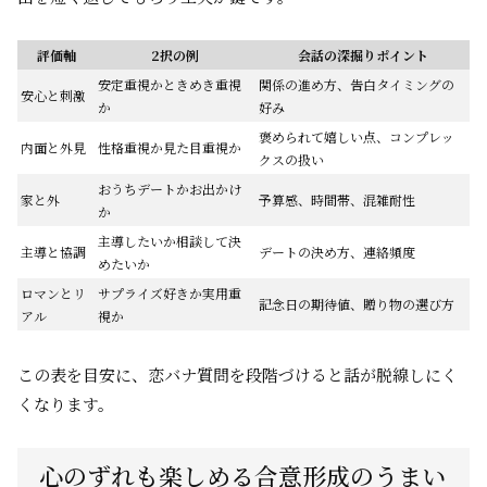
評価軸
2択の例
会話の深掘りポイント
安定重視かときめき重視
関係の進め方、告白タイミングの
安心と刺激
か
好み
褒められて嬉しい点、コンプレッ
内面と外見
性格重視か見た目重視か
クスの扱い
おうちデートかお出かけ
家と外
予算感、時間帯、混雑耐性
か
主導したいか相談して決
主導と協調
デートの決め方、連絡頻度
めたいか
ロマンとリ
サプライズ好きか実用重
記念日の期待値、贈り物の選び方
アル
視か
この表を目安に、恋バナ質問を段階づけると話が脱線しにく
くなります。
心のずれも楽しめる合意形成のうまい