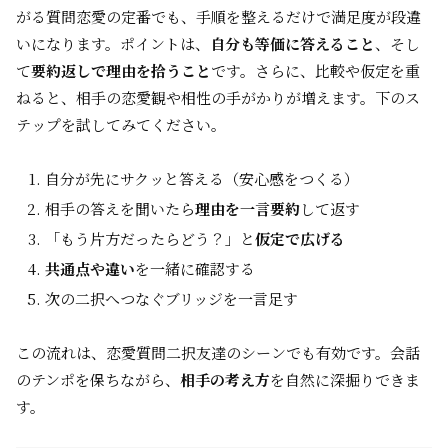
がる質問恋愛の定番でも、手順を整えるだけで満足度が段違
いになります。ポイントは、
自分も等価に答えること
、そし
て
要約返しで理由を拾うこと
です。さらに、比較や仮定を重
ねると、相手の恋愛観や相性の手がかりが増えます。下のス
テップを試してみてください。
自分が先にサクッと答える（安心感をつくる）
相手の答えを聞いたら
理由を一言要約
して返す
「もう片方だったらどう？」と
仮定で広げる
共通点や違い
を一緒に確認する
次の二択へつなぐブリッジを一言足す
この流れは、恋愛質問二択友達のシーンでも有効です。会話
のテンポを保ちながら、
相手の考え方
を自然に深掘りできま
す。