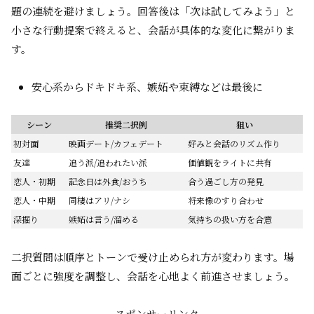
題の連続を避けましょう。回答後は「次は試してみよう」と
小さな行動提案で終えると、会話が具体的な変化に繋がりま
す。
安心系からドキドキ系、嫉妬や束縛などは最後に
シーン
推奨二択例
狙い
初対面
映画デート/カフェデート
好みと会話のリズム作り
友達
追う派/追われたい派
価値観をライトに共有
恋人・初期
記念日は外食/おうち
合う過ごし方の発見
恋人・中期
同棲はアリ/ナシ
将来像のすり合わせ
深掘り
嫉妬は言う/溜める
気持ちの扱い方を合意
二択質問は順序とトーンで受け止められ方が変わります。場
面ごとに強度を調整し、会話を心地よく前進させましょう。
スポンサーリンク