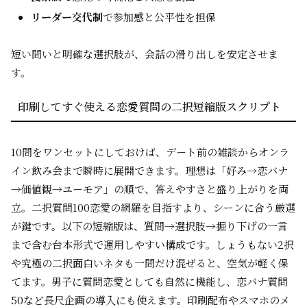
リーダー交代制
で参加感と公平性を担保
短い問いと明確な選択肢が、会話の滑り出しを安定させま
す。
印刷してすぐ使える恋愛質問の二択短縮版スクリプト
10問をワンセットにしておけば、デート前の雑談からオンラ
イン飲み会まで瞬時に展開できます。理想は「好み→恋バナ
→価値観→ユーモア」の順で、答えやすさと盛り上がりを両
立。二択質問100恋愛の網羅を目指すより、シーンに合う厳選
が鍵です。以下の短縮版は、質問→選択肢→掘り下げの一言
まで含む台本形式で運用しやすい構成です。しょうもない2択
や究極の二択面白いネタも一問だけ混ぜると、空気が軽く保
てます。男子に質問恋愛としても自然に機能し、恋バナ質問
50など長尺企画の導入にも使えます。印刷配布やスマホのメ