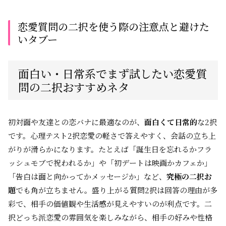
恋愛質問の二択を使う際の注意点と避けた
いタブー
面白い・日常系でまず試したい恋愛質
問の二択おすすめネタ
初対面や友達との恋バナに最適なのが、
面白くて日常的
な2択
です。心理テスト2択恋愛の軽さで答えやすく、会話の立ち上
がりが滑らかになります。たとえば「誕生日を忘れるかフラ
ッシュモブで祝われるか」や「初デートは映画かカフェか」
「告白は面と向かってかメッセージか」など、
究極の二択お
題
でも角が立ちません。盛り上がる質問2択は回答の理由が多
彩で、相手の価値観や生活感が見えやすいのが利点です。二
択どっち派恋愛の雰囲気を楽しみながら、相手の好みや性格