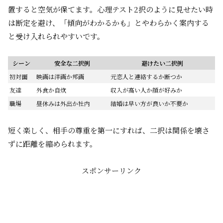
置すると空気が保てます。心理テスト2択のように見せたい時
は断定を避け、「傾向がわかるかも」とやわらかく案内する
と受け入れられやすいです。
シーン
安全な二択例
避けたい二択例
初対面
映画は洋画か邦画
元恋人と連絡するか断つか
友達
外食か自炊
収入が高い人か顔が好みか
職場
昼休みは外出か社内
結婚は早い方が良いか不要か
短く楽しく、相手の尊重を第一にすれば、二択は関係を壊さ
ずに距離を縮められます。
スポンサーリンク