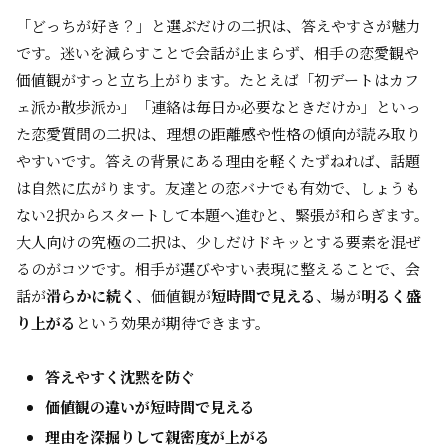
「どっちが好き？」と選ぶだけの二択は、答えやすさが魅力
です。迷いを減らすことで会話が止まらず、相手の恋愛観や
価値観がすっと立ち上がります。たとえば「初デートはカフ
ェ派か散歩派か」「連絡は毎日か必要なときだけか」といっ
た恋愛質問の二択は、理想の距離感や性格の傾向が読み取り
やすいです。答えの背景にある理由を軽くたずねれば、話題
は自然に広がります。友達との恋バナでも有効で、しょうも
ない2択からスタートして本題へ進むと、緊張が和らぎます。
大人向けの究極の二択は、少しだけドキッとする要素を混ぜ
るのがコツです。相手が選びやすい表現に整えることで、会
話が
滑らかに続く
、価値観が
短時間で見える
、場が
明るく盛
り上がる
という効果が期待できます。
答えやすく沈黙を防ぐ
価値観の違いが短時間で見える
理由を深掘りして親密度が上がる