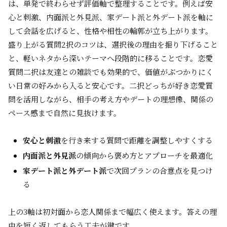
は、単発で終わらせず評価軸で整理することです。例えば安
心と刺激、内面派と外見派、家デート派と外デート派を軸に
して会話を広げると、性格や相性の輪郭が立ち上がります。
盛り上がる質問2択のコツは、選択後の理由を掘り下げること
と、軽いネタから深いテーマへ段階的に移ることです。恋愛
質問二択は友達との雑談でも効果的で、価値がぶつかりにく
い日常の好みから入ると安心です。二択どっちが好き恋愛質
問を活用しながら、相手の考え方やデートの理想像、関係の
ペース感まで自然に見抜けます。
安心と刺激
を行き来する質問で距離を調整しやすくする
内面派と外見派
の傾向から褒め方とアプローチを最適化
家デート派と外デート派
で次回プランの合意点を見つけ
る
上の3軸は初対面から恋人関係まで幅広く使えます。答えの理
由を短く返してもらう工夫が鍵です。