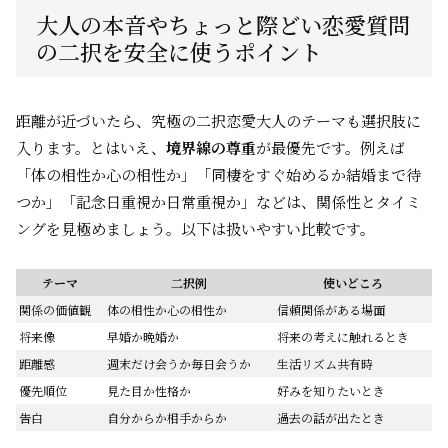
大人の本音やちょっと際どい恋愛質問
の二択を安全に使うポイント
距離が近づいたら、究極の二択恋愛大人のテーマも選択肢に
入ります。とはいえ、
境界線の尊重
が最優先です。例えば
「体の相性か心の相性か」「同棲をすぐ始めるか結婚まで待
つか」「記念日重視か日常重視か」などは、関係性とタイミ
ングを見極めましょう。以下は扱いやすい比較です。
テーマ
二択例
使いどころ
関係の価値観
体の相性か心の相性か
信頼関係がある場面
将来像
早婚か晩婚か
将来の考えに触れるとき
距離感
週末だけ会うか毎日会うか
生活リズム共有時
優先順位
見た目か性格か
好みを知りたいとき
告白
自分からか相手からか
過去の話が出たとき