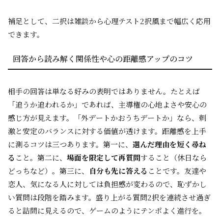
補足として、二択は雑談から心理テスト2択風まで幅広く応用
できます。
回答から読み解く関係性や心の距離感アップのコツ
相手の回答は単なる好みの表明ではありません。たとえば
「追うか追われるか」であれば、主導権の心地よさや安心の
感じ方が見えます。「外デートかおうちデートか」なら、刺
激と安定のバランスに対する価値が透けます。距離感を上手
に測るコツは三つあります。第一に、
選んだ理由を短く尋ね
る
こと。第二に、
場面を限定して再質問
すること（休日なら
どっちなど）。第三に、
自分も先に答える
ことです。友達や
恋人、気になる人に対しては負担感が変わるので、恥ずかし
い質問は段階を踏みます。盛り上がる質問2択を連続させ過ぎ
ると詰問に見えるので、ゲームのようにテンポよく進行を。