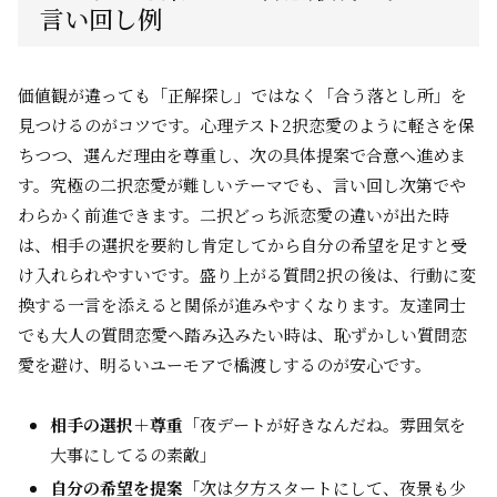
言い回し例
価値観が違っても「正解探し」ではなく「合う落とし所」を
見つけるのがコツです。心理テスト2択恋愛のように軽さを保
ちつつ、選んだ理由を尊重し、次の具体提案で合意へ進めま
す。究極の二択恋愛が難しいテーマでも、言い回し次第でや
わらかく前進できます。二択どっち派恋愛の違いが出た時
は、相手の選択を要約し肯定してから自分の希望を足すと受
け入れられやすいです。盛り上がる質問2択の後は、行動に変
換する一言を添えると関係が進みやすくなります。友達同士
でも大人の質問恋愛へ踏み込みたい時は、恥ずかしい質問恋
愛を避け、明るいユーモアで橋渡しするのが安心です。
相手の選択＋尊重
「夜デートが好きなんだね。雰囲気を
大事にしてるの素敵」
自分の希望を提案
「次は夕方スタートにして、夜景も少