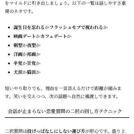
をマイルドに引き出しましょう。以下の一覧は話しやすさ重
視のネタです。
誕生日を忘れる
か
フラッシュモブで祝われる
か
映画デート
か
カフェデート
か
朝型
か
夜型
か
洋画
か
邦画
か
辛党
か
甘党
か
犬派
か
猫派
か
短いやり取りでも、理由を一言添えるだけで距離が縮みま
す。笑いを交えつつ、次の話題へ自然に橋渡しできます。
会話が止まらない恋愛質問の二択の回し方テクニック
二択質問は
投げっぱなしにしない運び方
が肝心です。盛り上