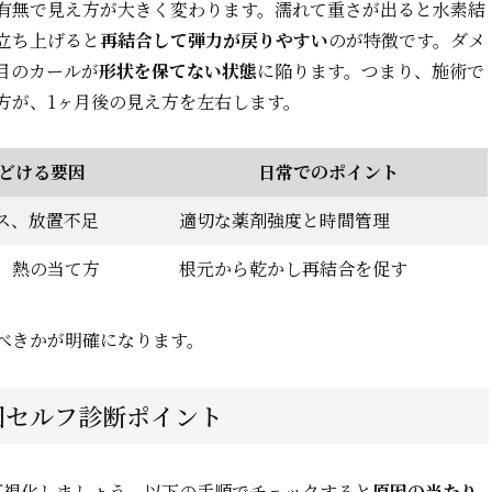
有無で見え方が大きく変わります。濡れて重さが出ると水素結
立ち上げると
再結合して弾力が戻りやすい
のが特徴です。ダメ
目のカールが
形状を保てない状態
に陥ります。つまり、施術で
方が、1ヶ月後の見え方を左右します。
どける要因
日常でのポイント
ス、放置不足
適切な薬剤強度と時間管理
、熱の当て方
根元から乾かし再結合を促す
べきかが明確になります。
因セルフ診断ポイント
可視化しましょう。以下の手順でチェックすると
原因の当たり