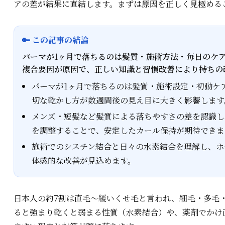
アの差が結果に直結します。まずは原因を正しく見極める
🔑 この記事の結論
パーマが1ヶ月で落ちるのは髪質・施術方法・毎日のケ
複合要因が原因で、正しい知識と習慣改善により持ちの
パーマが1ヶ月で落ちるのは髪質・施術設定・初動ケ
切な乾かし方が数週間後の見え目に大きく影響します
メンズ・短髪など髪質による落ちやすさの差を認識し
を調整することで、安定したカール保持が期待できま
施術でのシスチン結合と日々の水素結合を理解し、ホ
体感的な改善が見込めます。
日本人の約7割は直毛〜緩いくせ毛と言われ、細毛・多毛
ると強まり乾くと弱まる性質（水素結合）や、薬剤でかけ