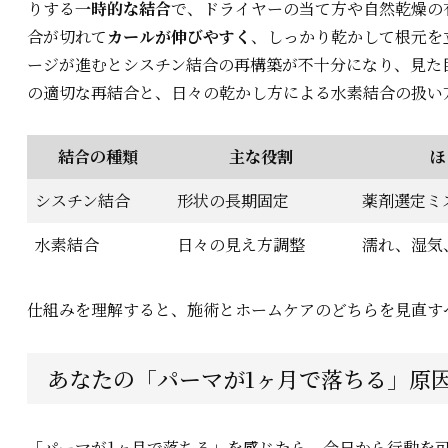
りする
一時的な結合
で、ドライヤーの当て方や自然乾燥の
合が切れて
カールが伸びやすく
、しっかり乾かして根元を
ージが進むとシスチン結合の再構築が不十分になり、見た
の適切な再結合と、日々の乾かし方による水素結合の扱い
結合の種類
主な役割
ほ
シスチン結合
形状の長期固定
薬剤選定ミ
水素結合
日々の見え方調整
濡れ、湿気
仕組みを理解すると、施術とホームケアのどちらを見直す
あなたの「パーマが1ヶ月で落ちる」原
「パーマが1ヶ月で落ちる」を感じたら、今日から行動を