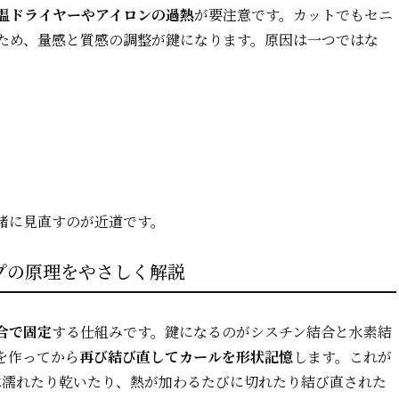
温ドライヤーやアイロンの過熱
が要注意です。カットでもセニ
ため、量感と質感の調整が鍵になります。原因は一つではな
緒に見直すのが近道です。
プの原理をやさしく解説
合で固定
する仕組みです。鍵になるのがシスチン結合と水素結
を作ってから
再び結び直してカールを形状記憶
します。これが
は濡れたり乾いたり、熱が加わるたびに切れたり結び直された