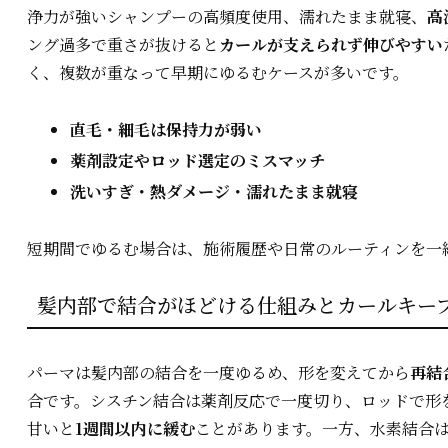
浄力が強いシャンプーの高頻度使用、濡れたまま就寝、
高
ング過多で重さが抜けると
カールが支えられず伸びやすい
く、複数が重なって早期にゆるむケースが多いです。
直毛・細毛は保持力が弱い
薬剤設定やロッド選定のミスマッチ
洗いすぎ・熱ダメージ・濡れたまま就寝
短期間でゆるむ場合は、施術履歴や日常のルーティンを一
髪内部で結合がほどける仕組みとカールキー
パーマは髪内部の結合を一度ゆるめ、形を変えてから
再結
合です。シスチン結合は薬剤反応で一度切り、ロッドで形
甘いと
1週間以内に緩む
ことがあります。一方、水素結合