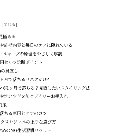
次
見極める
質や施術内容と毎日のケアに隠れている
ールキープの原理をやさしく解説
原因セルフ診断ポイント
動の見直し
ヶ月で落ちるリスクがUP
マが1ヶ月で落ちる？見直したいスタイリング法
擦や洗いすぎを防ぐデイリーお手入れ
対策
で落ちる原因とケアのコツ
ックスやジェルの上手な選び方
すめのNG生活習慣リセット