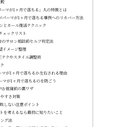
比較
パーマが1ヶ月で落ちる」人の特徴とは
がパーマが1ヶ月で落ちる事例へのリカバー方法
ンとカール復活テクニック
チェックリスト
合のサロン相談前セルフ判定法
望イメージ整理
正テクやスタイル調整術
ック
ーマが1ヶ月で落ちるか左右される理由
ーマが1ヶ月で落ちるのを防ごう
中＆就寝前の裏ワザ
ちやすさ対策
失敗しない注意ポイント
ートを考えるなら最初に知りたいこと
リング法