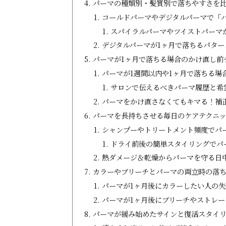
パーマの種類別・髪質別で落ちやすさを
コールドパーマやデジタルパーマで「
スパイラルパーマやツイストパーマ
デジタルパーマが1ヶ月で落ちるパター
パーマが1ヶ月で落ちる場合のかけ直し前
パーマが1週間以内や1ヶ月で落ちる場
サロンで伝えるべきパーマ履歴と希
パーマをかけ直さなくてもキマる！補
パーマを長持ちさせる毎日のケアテクニ
シャンプーやトリートメント頻度でパ
ドライ前後の簡単スタイリングでパ
熱ダメージ＆乾燥からパーマを守る日
カラーやブリーチとパーマの両立時の落
パーマが1ヶ月後にカラーしたい人の
パーマが1ヶ月後にブリーチやストレ
パーマが緩み始めたサインと復活スタイ