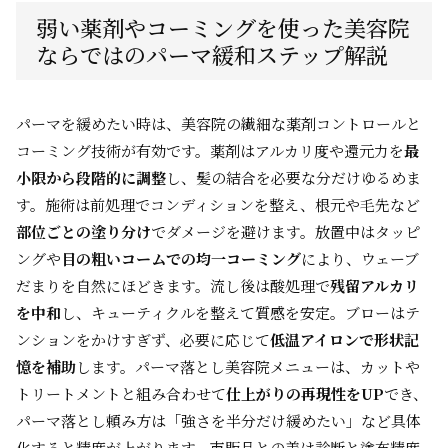
弱い薬剤やコーミングを使った美容院
ならではのパーマ緩和ステップ解説
パーマを緩めたい時は、美容院の繊細な薬剤コントロールと
コーミング技術が有効です。薬剤はアルカリ度や還元力を
最
小限から段階的に調整
し、髪の結合を必要な分だけゆるめま
す。施術は前処理でコンディションを整え、根元や毛先など
部位ごとの塗り分け
でダメージを避けます。放置中はタッピ
ングや
目の粗いコームでの均一コーミング
により、ウェーブ
だまりを自然にほどきます。流し後は酸処理で
残留アルカリ
を中和
し、キューティクルを整えて質感を安定。ブローはテ
ンションをかけすぎず、必要に応じて
低温アイロンで形状記
憶を補助
します。パーマ落とし美容院メニューは、カットや
トリートメントと組み合わせて
仕上がりの再現性をUP
でき、
パーマ落とし頼み方は「強さを半分だけ緩めたい」など具体
化すると精度が上がります。市販品との差は診断と塗布精度