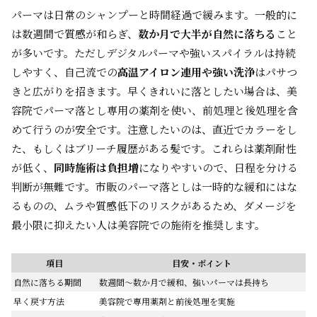
パーマは日常のシャンプーと時間経過で緩みます。一般的に
は数週間で質感が和らぎ、
数か月で大半が自然に落ちる
こと
が多いです。ただしデジタルパーマや強いスパイラルは持続
しやすく、自己流での
高温アイロン連用や強い洗浄
はパサつ
きと広がりを招きます。早くきれいに落としたい場合は、美
容院でパーマ落とし専用の薬剤を使い、前処理と後処理を含
めて行うのが安全です。注意したいのは、直近でカラーをし
た、もしくはブリーチ履歴がある髪です。これらは薬剤耐性
が低く、
同時施術は負担増
になりやすいので、日程を分ける
判断が無難です。市販のパーマ落としは一時的な緩和にはな
るものの、ムラや質感低下のリスクがあるため、ダメージを
最小限に抑えたい人は美容院での施術を推奨します。
項目
目安・ポイント
自然に落ちる期間
数週間〜数か月で緩和、強いパーマは長持ち
早く戻す方法
美容院で専用薬剤と前後処理を実施