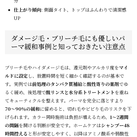
分
仕上がり傾向
: 側面タイト、トップはふんわりで清潔感
UP
ダメージ毛・ブリーチ毛にも優しいパ
ーマ緩和事例と知っておきたい注意点
ブリーチ毛やハイダメージ毛は、還元剤やアルカリ度を
マイ
ルドに設定
し、放置時間を短く細かく確認するのが基本で
す。実例では
前処理のタンパク質補給
と
酸性寄りの薬剤
でゆ
るく緩め、後処理で
酸リンスと水分系トリートメント
を重ね
てキューティクルを整えます。パーマを完全に落とすより
70〜90％の緩和
に留めると、切れ毛やビビり毛のリスクを下
げられます。カラー同時施術は負担が増えるため、
1〜2週間
の間隔
を開ける判断が安全です。ホームケアは
シャンプー48
時間控える
と形が安定しやすく、以降はアミノ酸系や弱酸性