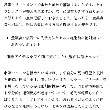
濃密トリートメントで
水分と油分を補給
することです。セル
フはコストが抑えられますが、均一に塗布できず
うねりムラ
が残りやすい点は理解しておきましょう。迷ったら一度美容
院へ相談し、現状の髪に合う方法を確認すると安全です。
量販店や薬局での入手方法とセルフ施術前に絶対知って
おきたいポイント
市販アイテムを使う前に気にしたい髪の状態チェック
市販でパーマを緩めたい場合は、まず自分の髪の履歴と現状
を正確に把握します。直近1〜3ヶ月内にカラー、ブリーチ、縮
毛矯正をしている髪は
薬剤耐性が不均一
で、同じ放置時間で
も部分的に過剰反応が起きやすいです。毛先が乾燥して白っ
ぽく見える、手ぐしで引っかかる、濡れるとゴムのように伸
びるなどの兆候があるなら、セルフは回避した方が安全で