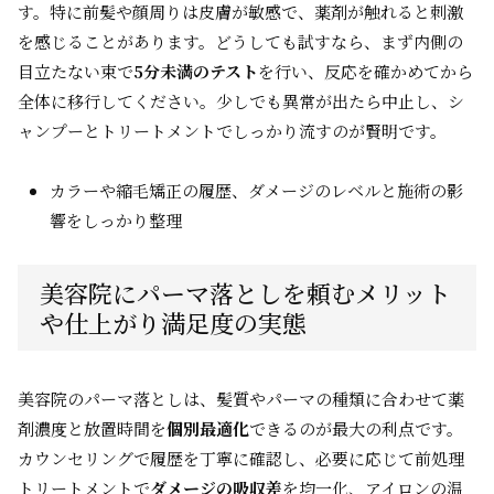
す。特に前髪や顔周りは皮膚が敏感で、薬剤が触れると刺激
を感じることがあります。どうしても試すなら、まず内側の
目立たない束で
5分未満のテスト
を行い、反応を確かめてから
全体に移行してください。少しでも異常が出たら中止し、シ
ャンプーとトリートメントでしっかり流すのが賢明です。
カラーや縮毛矯正の履歴、ダメージのレベルと施術の影
響をしっかり整理
美容院にパーマ落としを頼むメリット
や仕上がり満足度の実態
美容院のパーマ落としは、髪質やパーマの種類に合わせて薬
剤濃度と放置時間を
個別最適化
できるのが最大の利点です。
カウンセリングで履歴を丁寧に確認し、必要に応じて前処理
トリートメントで
ダメージの吸収差
を均一化、アイロンの温