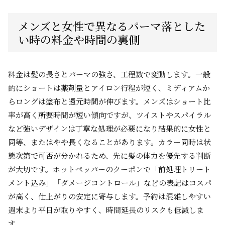
メンズと女性で異なるパーマ落とした
い時の料金や時間の裏側
料金は髪の長さとパーマの強さ、工程数で変動します。一般
的にショートは薬剤量とアイロン行程が短く、ミディアムか
らロングは塗布と還元時間が伸びます。メンズはショート比
率が高く所要時間が短い傾向ですが、ツイストやスパイラル
など強いデザインは丁寧な処理が必要になり結果的に女性と
同等、またはやや長くなることがあります。カラー同時は状
態次第で可否が分かれるため、先に髪の体力を優先する判断
が大切です。ホットペッパーのクーポンで「前処理トリート
メント込み」「ダメージコントロール」などの表記はコスパ
が高く、仕上がりの安定に寄与します。予約は混雑しやすい
週末より平日が取りやすく、時間延長のリスクも低減しま
す。