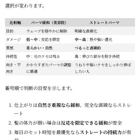
選択が変わります。
比較軸
パーマ緩和（美容院）
ストレートパーマ
目的
ウェーブを穏やかに解除
明確な直線化
ダメージ
低〜中
：反応を限定
中〜高
：熱や強い還元
質感
柔らかい・自然
つるっと直線的
持続性
中：元のクセは残る
高：伸びた部分を除き持続
向き・不
かかりすぎたパーマの調整
うねりや強いクセをしっかり伸ば
向き
に最適
したい人
番号順で判断の目安を示します。
仕上がりは
自然さ重視なら緩和
、完全な直線ならストレ
ート
髪の体力が弱い場合は
反応を限定できる緩和
が安全
毎日のセット時短を最優先なら
ストレートの持続力
が有