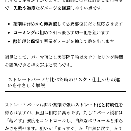
で、
失敗や過度なダメージを回避
しやすい点です。
薬剤は弱めから微調整
して必要部位にだけ反応させます
コーミングは粗め
で引っ張らず均一化を狙います
酸処理と保湿
で残留ダメージを抑えて艶を出します
補足として、パーマ落とし美容院予約はカウンセリング時間
を確保できる枠を選ぶと安心です。
ストレートパーマと比べた時のリスク・仕上がりの違
いをやさしく解説
ストレートパーマは熱や薬剤で
強いストレート化と持続性
を
得られますが、負担は相応に高めです。対してパーマ緩和は
「落とす」強度をコントロールし、
自然なボリュームと柔ら
かさ
を残せます。狙いが「まっすぐ」か「自然に戻す」かで