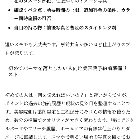
在のダメージ部位
、仕上がりのイメージ写真
確認すべき点
：
所要時間の上限
、
追加料金の条件
、
カラ
ー同時施術の可否
当日の持ち物
：
前後写真
と
普段のスタイリング剤
短いメモでも大丈夫です。事前共有が多いほど仕上がりのブ
レが減ります。
初めてパーマを落としたい人向け美容院予約前準備リ
スト
初めての人は「何を伝えればいいの？」と迷いがちですが、
ポイントは過去の施術履歴と現状の見た目を整理することで
す。美容院側は薬剤選定と工程配分にそれらの情報を使うた
め、数分の準備でクオリティが大きく変わります。特にデジタ
ルパーマやブリーチ履歴、ホームケアの有無は仕上がりとダ
メージに直結します。スマホで明るい場所の写真を撮ってお