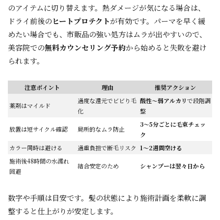
のアイテムに切り替えます。熱ダメージが気になる場合は、
ドライ前後の
ヒートプロテクト
が有効です。パーマを早く緩
めたい場合でも、市販品の強い処方はムラが出やすいので、
美容院での
無料カウンセリング予約
から始めると失敗を避け
られます。
注意ポイント
理由
推奨アクション
過度な還元でビビり毛
酸性〜弱アルカリ
で段階調
薬剤はマイルド
化
整
3〜5分ごとに毛束チェッ
放置は短サイクル確認
局所的なムラ防止
ク
カラー同時は避ける
過重負担で断毛リスク
1〜2週間空ける
施術後48時間の水濡れ
結合安定のため
シャンプーは翌々日から
回避
数字や手順は目安です。髪の状態により施術計画を柔軟に調
整すると仕上がりが安定します。