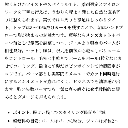
強くかけたツイストやスパイラルでも、薬剤選定とアイロン
ワークを丁寧に行えば、うねりを程よく残した自然な直毛寄
りに整えられます。実例では耳周りと襟足はしっかりタイ
ト、トップは
5〜10％だけカールを残す
ことで、朝はハンドブ
ローで形が決まるのが魅力です。短髪なら
メンズカット＋パ
ーマ落とし
で量感を調整しつつ、ジェルより
軽めのバーム
が
相性良好。セット手順は、根元を前後から乾かしボリューム
をコントロール、毛先は半乾きでバームを
パール1粒分
なじま
せてコーミング、最後に前髪だけピンポイントで冷風固定が
コツです。パーマ落とし美容院のメニューで
カット同時進行
にするとシルエットが崩れにくく、ビジネスでも清潔感が出
ます。強い失敗パーマでも
一気に真っ直ぐにせず段階的
に緩
めるとダメージを抑えられます。
ポイント
: 程よい残しでスタイリング時間を半減
整髪料の目安
: バームはパール1粒分、ジェルは米粒2つ