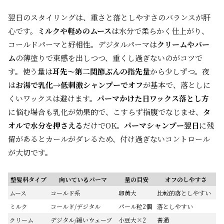
翌日のスタイリングは、重さと落としやすさのバランスが肝
心です。
ミルクや軽めのムース
は水分で柔らかく仕上がり、
コールドパーマと好相性。デジタルパーマは
クリームやバー
ム
の薄塗りで束感を出しつつ、重くし過ぎないのがコツで
す。使う量は
耳先〜第二関節ぶんの指先量
から少しずつ。夜
は
お湯で乳化→低刺激シャンプーでオフ
が基本で、落としに
くいワックスは避けます。
パーマかけた日ワックス落とし方
に悩む場合も乳化が効果的で、こすらず指腹でなじませ、
タ
オルで水分を押さえる
だけでOK。
パーマシャンプー翌日
に残
留があるとカールがダレるため、付け過ぎないコントロール
が大切です。
整髪料タイプ
向いているパーマ
量の目安
オフのしやすさ
ムース
コールド系
卵黄大
比較的落としやすい
ミルク
コールド/デジタル
パール粒2個
落としやすい
クリーム
デジタル/緩いウェーブ
小豆大×2
普通