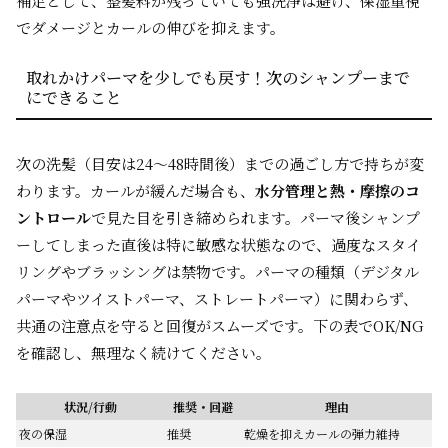
補足として、整髪料が残っていても強洗浄は避け、保湿重視
でダメージとカールの伸びを抑えます。
取れかけパーマを少しでも戻す！次のシャンプーまで
にできること
次の洗髪（目安は24〜48時間後）までの過ごし方で持ちが変
わります。カールが緩んだ場合も、
水分管理と熱・摩擦のコ
ントロール
で見た目を引き締められます。パーマ後シャンプ
ーしてしまった直後は特に敏感な状態なので、過度なスタイ
リングやブラッシングは禁物です。パーマの種類（デジタル
パーマやツイストパーマ、ストレートパーマ）に関わらず、
共通の注意点を守ると回復がスムーズです。下の表でOK/NG
を確認し、無理なく続けてください。
状況/行動
推奨・回避
理由
夜の保湿
推奨
乾燥を抑えカールの弾力維持