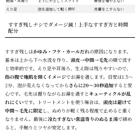
側頭・耳周り
上下にやさしくスライド
摩擦を増やさない
えり足
泡を追加して軽く押圧
皮膚をこすらない
すすぎ残しナシでダメージ減！上手なすすぎ方と時間
配分
すすぎ残しは
かゆみ・フケ・カールだれ
の原因になります。
基本は上から下へ水流を作り、
頭皮→中間→毛先
の順で流す
と効率的です。えり足や耳後ろ、生え際は残りやすいので、
指の腹で地肌を開くイメージ
でお湯を通します。目安は1.5〜
2分、泡が見えなくなってから
さらに20〜30秒追加
すると安
心です。毛先は握りながらお湯を通すと
キューティクルが乱
れにくい
です。トリートメントを使う場合は、
頭皮は避けて
中間〜毛先に限定
し、ぬめりが軽く残る程度で止めると重く
なりません。最後に
冷たすぎない常温寄りのぬるま湯
で締め
ると、手触りとツヤが安定します。