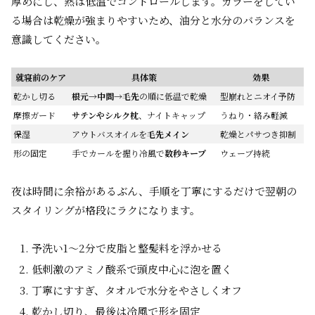
厚めにし、熱は低温でコントロールします。カラーをしてい
る場合は乾燥が強まりやすいため、油分と水分のバランスを
意識してください。
就寝前のケア
具体策
効果
乾かし切る
根元→中間→毛先
の順に低温で乾燥
型崩れとニオイ予防
摩擦ガード
サテンやシルク枕
、ナイトキャップ
うねり・絡み軽減
保湿
アウトバスオイルを
毛先メイン
乾燥とパサつき抑制
形の固定
手でカールを握り冷風で
数秒キープ
ウェーブ持続
夜は時間に余裕があるぶん、手順を丁寧にするだけで翌朝の
スタイリングが格段にラクになります。
予洗い1〜2分で皮脂と整髪料を浮かせる
低刺激のアミノ酸系で頭皮中心に泡を置く
丁寧にすすぎ、タオルで水分をやさしくオフ
乾かし切り、最後は冷風で形を固定