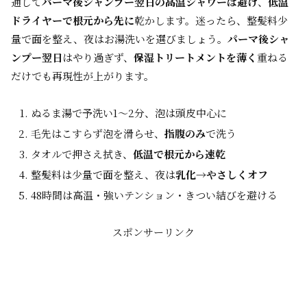
通して
パーマ後シャンプー翌日の高温シャワーは避け
、
低温
ドライヤーで根元から先に
乾かします。迷ったら、整髪料少
量で面を整え、夜はお湯洗いを選びましょう。
パーマ後シャ
ンプー翌日
はやり過ぎず、
保湿トリートメントを薄く
重ねる
だけでも再現性が上がります。
ぬるま湯で予洗い1〜2分、泡は頭皮中心に
毛先はこすらず泡を滑らせ、
指腹のみ
で洗う
タオルで押さえ拭き、
低温で根元から速乾
整髪料は少量で面を整え、夜は
乳化→やさしくオフ
48時間は高温・強いテンション・きつい結びを避ける
スポンサーリンク