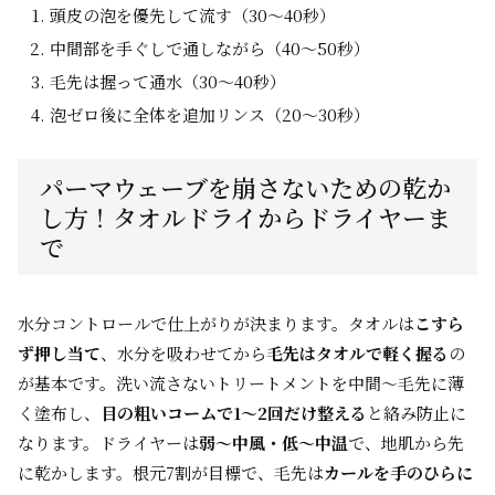
頭皮の泡を優先して流す（30〜40秒）
中間部を手ぐしで通しながら（40〜50秒）
毛先は握って通水（30〜40秒）
泡ゼロ後に全体を追加リンス（20〜30秒）
パーマウェーブを崩さないための乾か
し方！タオルドライからドライヤーま
で
水分コントロールで仕上がりが決まります。タオルは
こすら
ず押し当て
、水分を吸わせてから
毛先はタオルで軽く握る
の
が基本です。洗い流さないトリートメントを中間〜毛先に薄
く塗布し、
目の粗いコームで1〜2回だけ整える
と絡み防止に
なります。ドライヤーは
弱〜中風・低〜中温
で、地肌から先
に乾かします。根元7割が目標で、毛先は
カールを手のひらに