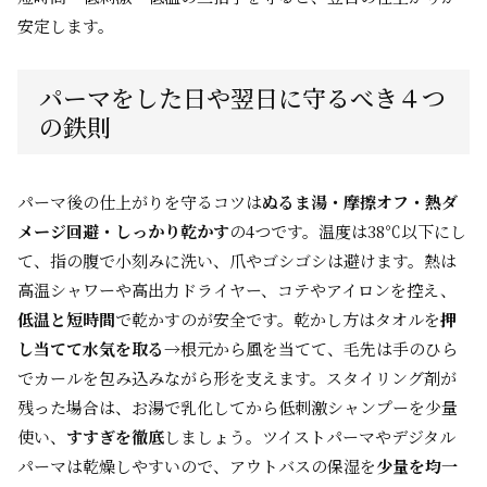
安定します。
パーマをした日や翌日に守るべき４つ
の鉄則
パーマ後の仕上がりを守るコツは
ぬるま湯・摩擦オフ・熱ダ
メージ回避・しっかり乾かす
の4つです。温度は38℃以下にし
て、指の腹で小刻みに洗い、爪やゴシゴシは避けます。熱は
高温シャワーや高出力ドライヤー、コテやアイロンを控え、
低温と短時間
で乾かすのが安全です。乾かし方はタオルを
押
し当てて水気を取る
→根元から風を当てて、毛先は手のひら
でカールを包み込みながら形を支えます。スタイリング剤が
残った場合は、お湯で乳化してから低刺激シャンプーを少量
使い、
すすぎを徹底
しましょう。ツイストパーマやデジタル
パーマは乾燥しやすいので、アウトバスの保湿を
少量を均一