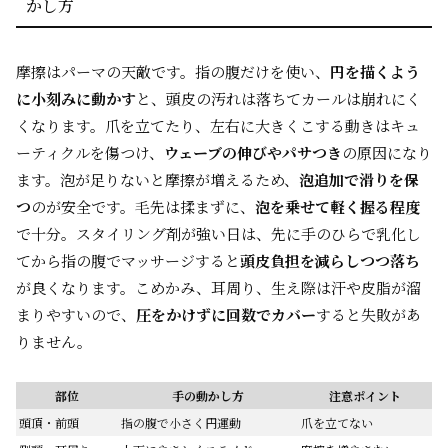
かし方
摩擦はパーマの天敵です。指の腹だけを使い、
円を描くよう
に小刻みに動かす
と、頭皮の汚れは落ちてカールは崩れにく
くなります。爪を立てたり、左右に大きくこする動きはキュ
ーティクルを傷つけ、
ウェーブの伸びやパサつき
の原因になり
ます。泡が足りないと摩擦が増えるため、
泡追加で滑りを保
つ
のが安全です。毛先は揉まずに、
泡を乗せて軽く握る程度
で十分。スタイリング剤が強い日は、先に手のひらで乳化し
てから指の腹でマッサージすると
頭皮負担を減らしつつ落ち
が良くなります。こめかみ、耳周り、生え際は汗や皮脂が溜
まりやすいので、
圧をかけずに回数でカバー
すると失敗があ
りません。
部位
手の動かし方
注意ポイント
頭頂・前頭
指の腹で小さく円運動
爪を立てない