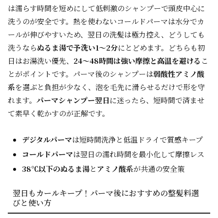
は濡らす時間を短めにして低刺激のシャンプーで頭皮中心に
洗うのが安全です。熱を使わないコールドパーマは水分でカ
ールが伸びやすいため、翌日の洗髪は極力控え、どうしても
洗うなら
ぬるま湯で予洗い1〜2分
にとどめます。どちらも初
日はお湯洗い優先、
24〜48時間は強い摩擦と高温を避ける
こ
とがポイントです。パーマ後のシャンプーは
弱酸性アミノ酸
系
を選ぶと負担が少なく、泡を毛先に滑らせるだけで形を守
れます。
パーマシャンプー翌日
に迷ったら、短時間で済ませ
て素早く乾かすのが正解です。
デジタルパーマ
は短時間洗浄と低温ドライで質感キープ
コールドパーマ
は翌日の濡れ時間を最小化して摩擦レス
38℃以下のぬるま湯
と
アミノ酸系
が共通の安全策
翌日もカールキープ！パーマ後におすすめの整髪料選
びと使い方