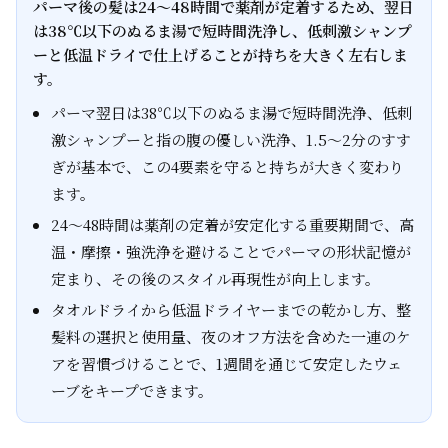
パーマ後の髪は24～48時間で薬剤が定着するため、翌日
は38℃以下のぬるま湯で短時間洗浄し、低刺激シャンプ
ーと低温ドライで仕上げることが持ちを大きく左右しま
す。
パーマ翌日は38℃以下のぬるま湯で短時間洗浄、低刺
激シャンプーと指の腹の優しい洗浄、1.5～2分のすす
ぎが基本で、この4要素を守ると持ちが大きく変わり
ます。
24～48時間は薬剤の定着が安定化する重要期間で、高
温・摩擦・強洗浄を避けることでパーマの形状記憶が
定まり、その後のスタイル再現性が向上します。
タオルドライから低温ドライヤーまでの乾かし方、整
髪料の選択と使用量、夜のオフ方法を含めた一連のケ
アを習慣づけることで、1週間を通じて安定したウェ
ーブをキープできます。