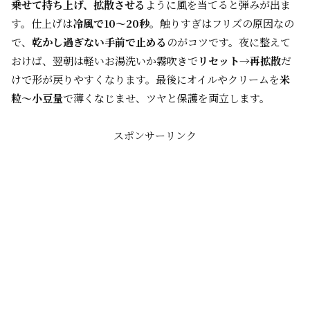
乗せて持ち上げ、拡散させる
ように風を当てると弾みが出ま
す。仕上げは
冷風で10〜20秒
。触りすぎはフリズの原因なの
で、
乾かし過ぎない手前で止める
のがコツです。夜に整えて
おけば、翌朝は軽いお湯洗いか霧吹きで
リセット→再拡散
だ
けで形が戻りやすくなります。最後にオイルやクリームを
米
粒〜小豆量
で薄くなじませ、ツヤと保護を両立します。
スポンサーリンク