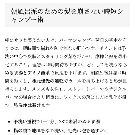
朝風呂派のための髪を崩さない時短シ
ャンプー術
朝にサッと整えたい人は、パーマシャンプー翌日の基本を守
りつつ、短時間で崩れを防ぐ流れが肝心です。ポイントは
予
洗い中心
で皮脂とスタイリング剤を浮かせ、摩擦と熱を最小
化すること。理想は48時間待ちですが、どうしても洗うなら
ぬるま湯とアミノ酸系
で負担を下げます。朝風呂後は濡れ時
間を短くし、
根元優先の速乾
でカールを持ち上げると形が長
持ちします。メンズも女性も、ストレートパーマやデジタル
パーマの場合はより慎重に。ワックスの落とし方は乳化が鍵
で、強洗浄は避けます。
予洗い重視
で1〜2分、38℃未満のぬるま湯
指の腹
で地肌をなで洗い、毛先は泡を通すだけ