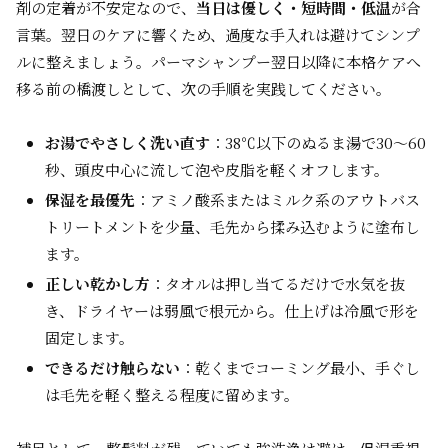
剤の定着が不安定なので、
当日は優しく・短時間・低温
が合
言葉。翌日のケアに響くため、過度な手入れは避けてシンプ
ルに整えましょう。パーマシャンプー翌日以降に本格ケアへ
移る前の橋渡しとして、次の手順を実践してください。
お湯でやさしく洗い直す
：38℃以下のぬるま湯で30〜60
秒、頭皮中心に流して泡や皮脂を軽くオフします。
保湿を最優先
：アミノ酸系またはミルク系のアウトバス
トリートメントを少量、毛先から揉み込むように塗布し
ます。
正しい乾かし方
：タオルは押し当てるだけで水気を抜
き、ドライヤーは弱風で根元から。仕上げは冷風で形を
固定します。
できるだけ触らない
：乾くまでコーミング最小、手ぐし
は毛先を軽く整える程度に留めます。