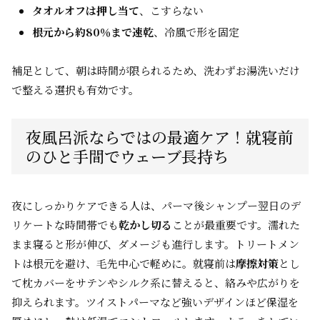
タオルオフは押し当て
、こすらない
根元から約80％まで速乾
、冷風で形を固定
補足として、朝は時間が限られるため、洗わずお湯洗いだけ
で整える選択も有効です。
夜風呂派ならではの最適ケア！就寝前
のひと手間でウェーブ長持ち
夜にしっかりケアできる人は、パーマ後シャンプー翌日のデ
リケートな時間帯でも
乾かし切る
ことが最重要です。濡れた
まま寝ると形が伸び、ダメージも進行します。トリートメン
トは根元を避け、毛先中心で軽めに。就寝前は
摩擦対策
とし
て枕カバーをサテンやシルク系に替えると、絡みや広がりを
抑えられます。ツイストパーマなど強いデザインほど保湿を