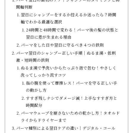
間軸判断
翌日にシャンプーをするか控えるか迷ったら？時間
軸でわかる最適な選択
24時間と48時間で変わる！パーマ後の髪の状態と
翌日に差が生まれる理由
パーマをした日や翌日に守るべき４つの鉄則
パーマ翌日のシャンプー正しい手順│ぬるま湯・低刺
激・短時間の鉄則
ぬるま湯で予洗いからたっぷり泡で包む！やさしく
洗ってしっかり流すコツ
指の腹を使って摩擦レス！パーマを守る正しい手
の動かし方
すすぎ残しナシでダメージ減！上手なすすぎ方と
時間配分
パーマウェーブを崩さないための乾かし方！タオルド
ライからドライヤーまで
パーマ種別による翌日ケアの違い│デジタル・コール