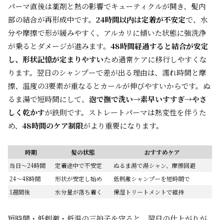
パーマ直後は薬剤と熱の影響でキューティクルが開き、髪内
部の結合が再形成中です。
24時間以内は定着が不安定
で、水
分や摩擦で形が緩みやすく、アルカリに傾いた状態に強洗浄
が乗るとダメージが進みます。
48時間経過すると結合が安定
し、形状記憶が定まりやすい
ため通常ケアに移行しやすくな
ります。翌日のシャンプーで差が出る理由は、濡れ時間と摩
擦、温度の3要素が重なるとカールが伸びやすいからです。ぬ
るま湯で短時間にして、
泡で撫で洗い→素早いすすぎ→やさ
しく乾かす
が鉄則です。ストレートパーマは熱変性を伴うた
め、
48時間のケア制限
がより重要になります。
時期
髪の状態
おすすめケア
当日〜24時間
定着途中で不安定
ぬるま湯で湯シャン、摩擦回避
24〜48時間
形状が安定し始め
低刺激シャンプーを短時間で
1週間後
水分量が落ち着く
保湿トリートメントで維持
短時間・低刺激・低温の三拍子を守ると、翌日の仕上がりが