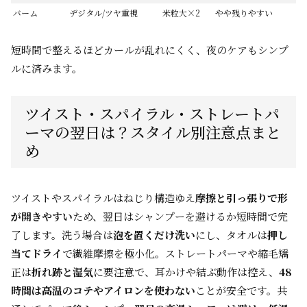
バーム
デジタル/ツヤ重視
米粒大×2
やや残りやすい
短時間で整えるほどカールが乱れにくく、夜のケアもシンプ
ルに済みます。
ツイスト・スパイラル・ストレートパ
ーマの翌日は？スタイル別注意点まと
め
ツイストやスパイラルはねじり構造ゆえ
摩擦と引っ張りで形
が開きやすい
ため、翌日はシャンプーを避けるか短時間で完
了します。洗う場合は
泡を置くだけ洗い
にし、タオルは
押し
当てドライ
で繊維摩擦を極小化。ストレートパーマや縮毛矯
正は
折れ跡と湿気
に要注意で、耳かけや結ぶ動作は控え、
48
時間は高温のコテやアイロンを使わない
ことが安全です。共