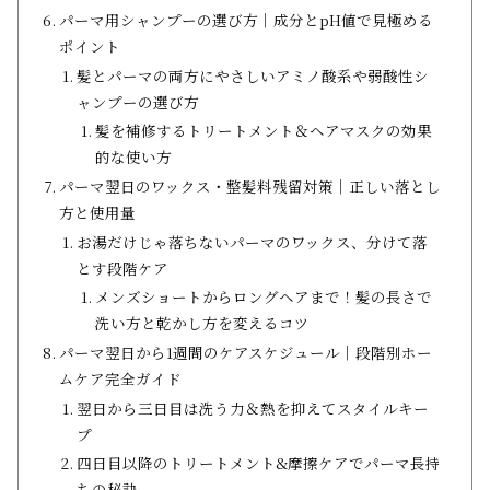
パーマ用シャンプーの選び方│成分とpH値で見極める
ポイント
髪とパーマの両方にやさしいアミノ酸系や弱酸性シ
ャンプーの選び方
髪を補修するトリートメント＆ヘアマスクの効果
的な使い方
パーマ翌日のワックス・整髪料残留対策│正しい落とし
方と使用量
お湯だけじゃ落ちないパーマのワックス、分けて落
とす段階ケア
メンズショートからロングヘアまで！髪の長さで
洗い方と乾かし方を変えるコツ
パーマ翌日から1週間のケアスケジュール│段階別ホー
ムケア完全ガイド
翌日から三日目は洗う力＆熱を抑えてスタイルキー
プ
四日目以降のトリートメント&摩擦ケアでパーマ長持
ちの秘訣