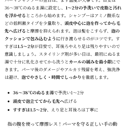
36〜38℃のぬるま湯に設定し、
1〜2分の予洗いで皮脂と汚れ
を浮かせる
ところから始めます。シャンプーはアミノ酸系な
どの低刺激タイプを少量取り、
頭皮中心に泡を作ってから毛
先へ広げる
と摩擦を抑えられます。泡は髪をこすらず、
泡の
クッションで包み込むように
行き渡らせるのがコツです。す
すぎは
1.5〜2分
が目安で、耳後ろやえり足は残りやすいので
意識しましょう。スタイリング剤が多い日は、最初にぬるま
湯で十分に乳化させてから洗うと
カールの緩みを最小限
にで
きます。パーマ後のダメージやアルカリ残留を考え、強洗浄
は避け、
泡でやさしく・時間でしっかり
を徹底します。
36〜38℃のぬるま湯
で予洗い1〜2分
頭皮で泡立ててから毛先へ
広げる
すすぎは1.5〜2分
、えり足と耳後ろは丁寧に
指の腹を使って摩擦レス！パーマを守る正しい手の動