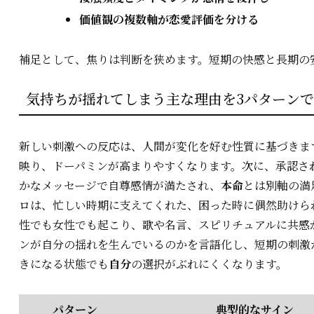
価値観の複数軸が恋愛評価を分ける
補足として、焦りは判断を狭めます。短期の快感と長期の
気持ちが揺れてしまう主な理由を3パターン
新しい刺激への反応は、人間が変化を好む性質に基づきま
映り、ドーパミンが高まりやすくなります。次に、承認さ
かなメッセージで自尊感情が満たされ、
本命
とは別軸の満
ロは、忙しい時期に支えてくれた、困った時に偶然助けら
性でも女性でも起こり、歌や名言、スピリチュアルに共感
ンが自分の揺れを生んでいるのかを言語化し、短期の刺激
きになる状態でも
自分
の選択がぶれにくくなります。
パターン
典型的なサイン