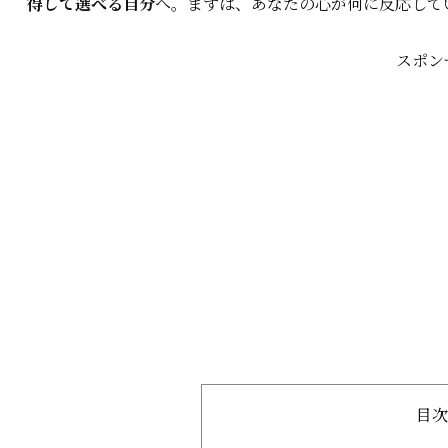
得して選べる自分
へ。まずは、あなたの心が何に反応して
スポン
目