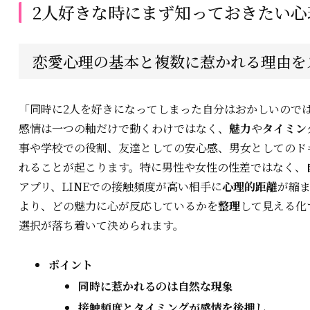
2人好きな時にまず知っておきたい
恋愛心理の基本と複数に惹かれる理由を
「同時に2人を好きになってしまった自分はおかしいので
感情は一つの軸だけで動くわけではなく、
魅力
や
タイミン
事や学校での役割、友達としての安心感、男女としてのド
れることが起こります。特に男性や女性の性差ではなく、
アプリ、LINEでの接触頻度が高い相手に
心理的距離
が縮
より、どの魅力に心が反応しているかを
整理
して見える化
選択が落ち着いて決められます。
ポイント
同時に惹かれるのは自然な現象
接触頻度とタイミングが感情を後押し