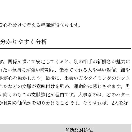
安心を分けて考える準備が役立ちます。
で分かりやすく分析
す。関係が慣れて安定してくると、別の相手の
新鮮さ
が魅力に
れたい気持ちが強い時期は、褒めてくれる人や早い返信、細や
足が心を動かします。最後に、出会い方やタイミングのシンク
れたなどの文脈が
意味付け
を強め、運命的に感じさせます。男
が向くのもこの文脈強化が理由です。大事なのは、どのパター
か長期の価値かを切り分けることです。そうすれば、2人を好
有効な対処法