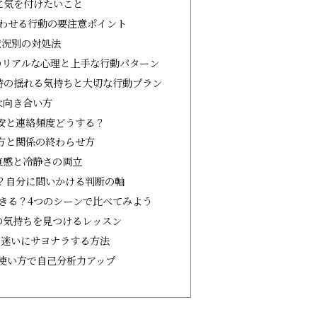
に気を付けたいこと
わせる行動の要注意ポイント
状況別の対処法
のリアルな心理と上手な行動パターン
時の揺れる気持ちと大切な行動プラン
な向き合い方
安と連絡頻度どうする？
方と関係の終わらせ方
直感と冷静さの両立
？自分に問いかける判断の軸
きる？4つのシーンで比べてみよう
の気持ちを見つけるレッスン
！迷いにサヨナラする方法
使い方で自己分析力アップ