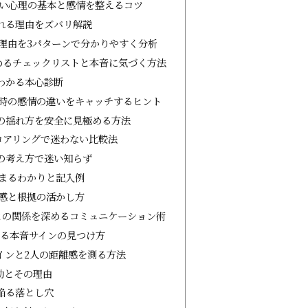
たい心理の基本と感情を整えるコツ
れる理由をズバリ解説
理由を3パターンで分かりやすく分析
めるチェックリストと本音に気づく方法
わかる本心診断
時の感情の違いをキャッチするヒント
の揺れ方を安全に見極める方法
コアリングで迷わない比較法
の考え方で迷い知らず
まるわかりと記入例
感と根拠の活かし方
との関係を深めるコミュニケーション術
かる本音サインの見つけ方
インと2人の距離感を測る方法
動とその理由
陥る落とし穴