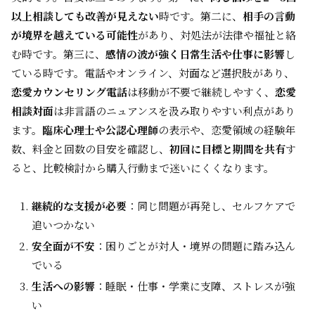
以上相談しても改善が見えない
時です。第二に、
相手の言動
が境界を越えている可能性
があり、対処法が法律や福祉と絡
む時です。第三に、
感情の波が強く日常生活や仕事に影響
し
ている時です。電話やオンライン、対面など選択肢があり、
恋愛カウンセリング電話
は移動が不要で継続しやすく、
恋愛
相談対面
は非言語のニュアンスを汲み取りやすい利点があり
ます。
臨床心理士や公認心理師
の表示や、恋愛領域の経験年
数、料金と回数の目安を確認し、
初回に目標と期間を共有
す
ると、比較検討から購入行動まで迷いにくくなります。
継続的な支援が必要
：同じ問題が再発し、セルフケアで
追いつかない
安全面が不安
：困りごとが対人・境界の問題に踏み込ん
でいる
生活への影響
：睡眠・仕事・学業に支障、ストレスが強
い