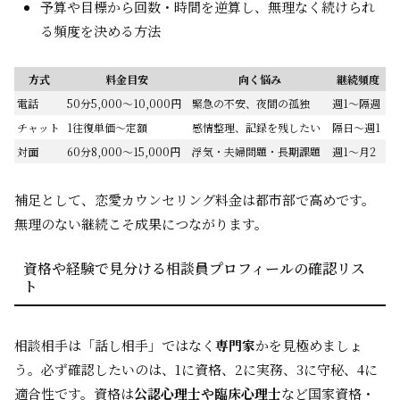
予算や目標から回数・時間を逆算し、無理なく続けられ
る頻度を決める方法
方式
料金目安
向く悩み
継続頻度
電話
50分5,000〜10,000円
緊急の不安、夜間の孤独
週1〜隔週
チャット
1往復単価〜定額
感情整理、記録を残したい
隔日〜週1
対面
60分8,000〜15,000円
浮気・夫婦問題・長期課題
週1〜月2
補足として、恋愛カウンセリング料金は都市部で高めです。
無理のない継続こそ成果につながります。
資格や経験で見分ける相談員プロフィールの確認リス
ト
相談相手は「話し相手」ではなく
専門家
かを見極めましょ
う。必ず確認したいのは、1に資格、2に実務、3に守秘、4に
適合性です。資格は
公認心理士や臨床心理士
など国家資格・