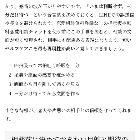
がり、感情の波が下がりやすいです。
「いまは判断せず、三
分だけ待つ」
という合言葉を決めておくと、LINEでの誤送信
や長文を避けられます。恋愛相談無料登録なしの掲示板や無
料恋愛相談チャットを使う前にこの手順を挟むと、相談の文
面が短く整理され、相手にも配慮ある表現になります。
短い
セルフケアこそ最も再現性が高い
と覚えておきましょう。
四拍吸って六拍吐く呼吸を一分
足裏や座面の感覚を確かめる
画面から目を離して遠くを見る
三分だけ待ってから文面を作る
小さな待機が、恋人や片思いの相手との信頼を守ってくれま
す。
相談前に決めておきたい目的と期待の