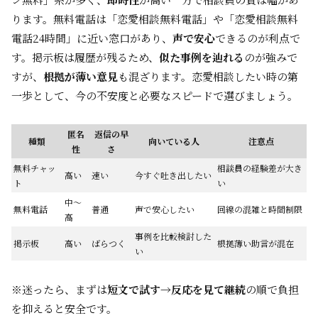
ります。無料電話は「恋愛相談無料電話」や「恋愛相談無料
電話24時間」に近い窓口があり、
声で安心
できるのが利点で
す。掲示板は履歴が残るため、
似た事例を辿れる
のが強みで
すが、
根拠が薄い意見
も混ざります。恋愛相談したい時の第
一歩として、今の不安度と必要なスピードで選びましょう。
匿名
返信の早
種類
向いている人
注意点
性
さ
無料チャッ
相談員の経験差が大き
高い
速い
今すぐ吐き出したい
ト
い
中〜
無料電話
普通
声で安心したい
回線の混雑と時間制限
高
事例を比較検討した
掲示板
高い
ばらつく
根拠薄い助言が混在
い
※迷ったら、まずは
短文で試す→反応を見て継続
の順で負担
を抑えると安全です。