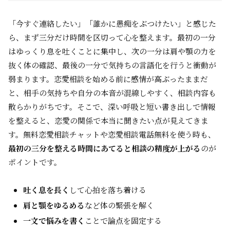
「今すぐ連絡したい」「誰かに愚痴をぶつけたい」と感じた
ら、まず三分だけ時間を区切って心を整えます。最初の一分
はゆっくり息を吐くことに集中し、次の一分は肩や顎の力を
抜く体の確認、最後の一分で気持ちの言語化を行うと衝動が
弱まります。恋愛相談を始める前に感情が高ぶったままだ
と、相手の気持ちや自分の本音が混線しやすく、相談内容も
散らかりがちです。そこで、深い呼吸と短い書き出しで情報
を整えると、恋愛の関係で本当に聞きたい点が見えてきま
す。無料恋愛相談チャットや恋愛相談電話無料を使う時も、
最初の三分を整える時間にあてると相談の精度が上がる
のが
ポイントです。
吐く息を長く
して心拍を落ち着ける
肩と顎をゆるめる
など体の緊張を解く
一文で悩みを書く
ことで論点を固定する