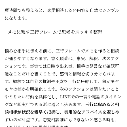
短時間でも整えると、恋愛相談したい内容が自然にシンプル
になります。
メモに残す三行フレームで思考をスッキリ整理
悩みを相手に伝える前に、三行フレームでメモを作ると相談
が通りやすくなります。書く順番は、事実、解釈、次のアク
ションです。事実では日時や出来事、相手の発言など確認可
能なことだけを書くことで、感情と情報を切り分けられま
す。解釈では自分の推測や不安を一行に圧縮して、何がモヤ
モヤの核かを明確化します。次のアクションは聞きたいこと
やとりたい行動を具体化し、LINEでの一言や電話のタイミン
グなど即実行できる形に落とし込みます。
三行に収めると相
談相手が状況を素早く把握し、実用的なアドバイスを返しや
すい
のが利点です。恋愛相談誰にもできないと感じる時も、