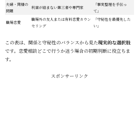
夫婦・同棲の
「事実整理を手伝っ
利害が絡まない第三者や専門家
問題
て」
職場外の友人または有料恋愛カウン
「守秘性を最優先した
職場恋愛
セリング
い」
この表は、関係と守秘性のバランスから見た
現実的な選択肢
です。恋愛相談どこで行うか迷う場合の初期判断に役立ちま
す。
スポンサーリンク