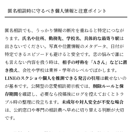
匿名相談時に守るべき個人情報と注意ポイント
匿名相談でも、うっかり情報の断片を重ねると特定につなが
ります。
氏名や住所、勤務先、学校名、具体的な最寄り駅
は
出さないでください。写真や位置情報のメタデータ、日付が
特定できるエピソードも避けると安全です。恋の悩みで誰に
も言えない内容を扱う時は、
相手の呼称を「Aさん」などに置
き換え
、会社や学校は業界・学年のレベルでぼかします。
LINEのスクショ
や
個人を推測できる発言の引用
は載せないの
が基本です。公開型の恋愛相談掲示板では、
削除ルールと保
存期間
を確認し、必要なら投稿後にログを控えておくとトラ
ブル時の整理に役立ちます。
未成年や対人安全が不安な場合
は、公的窓口や専門の相談員へ早めに切り替える判断が大切
です。