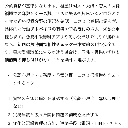
公的資格が基準になります。経歴は対人・夫婦・恋人の
関係
領域での年数とケース数
、さらに失恋や片思いなど自分のテ
ーマに近い
得意分野の明記
を確認。口コミは感情に偏らず、
具体的な
行動アドバイスの有無
や
予約受付のスムーズさ
を重
視します。恋愛相談無料アプリや掲示板だけで判断が揺れる
なら、
初回は短時間で相性チェック→本契約
の順で安全で
す。男恋愛相談誰にするか迷う場合は、同性・異性いずれも
価値観の押し付けがない
ことを条件に選びます。
公認心理士・実務歴・得意分野・口コミ信頼性をチェッ
クするコツ
資格の有無と種別を確認する（公認心理士、臨床心理士
など）
実務年数と扱った関係問題の領域を照合する
守秘と記録管理の方針、連絡手段（電話・LINE・チャッ