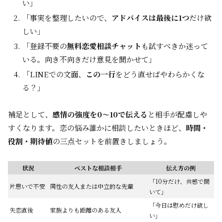
い」
「事実を整理したいので、
アドバイスは最後に1つ
だけ欲
しい」
「登録不要の
無料恋愛相談チャット
も試すべきか迷って
いる。向き不向きだけ意見を聞かせて」
「LINEでの文面、
この一行
をどう直せばやわらかくな
る？」
補足として、
感情の強度を0〜10で伝える
と相手が配慮しや
すくなります。恋の悩み誰かに相談したいときほど、
時間・
役割・期待値
の三点セットを前置きしましょう。
状況
ベストな相談相手
伝え方の例
「10分だけ、共感で聞
片思いで不安
同性の友人または中立的な先輩
いて」
「今日は慰めだけ欲し
失恋直後
家族よりも距離のある友人
い」