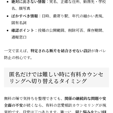
絶対に出さない情報
：実名、正確な住所、勤務先・学校
名、顔写真
ぼかすべき情報
：日時、最寄り駅、年代の細かい表現、
固有名詞
確認ポイント
：投稿の公開範囲、削除可否、保存期間、
通報窓口
一文で言えば、
特定される断片を結合させない設計
が身バレ
防止の核心です。
匿名だけでは難しい時に有料カウンセ
リングへ切り替えるタイミング
無料の場で気持ちを整理できても、
関係の継続的な問題
や
安
全面の不安
が続くなら、有料の恋愛相談カウンセリングが現
実的です。目安は三つあります。第一に、
同じ悩みを2〜3回