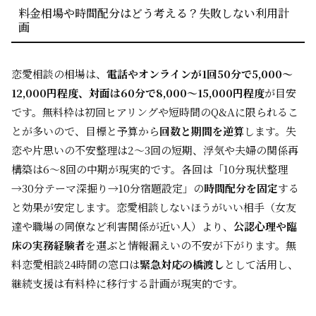
料金相場や時間配分はどう考える？失敗しない利用計
画
恋愛相談の相場は、
電話やオンラインが1回50分で5,000〜
12,000円程度、対面は60分で8,000〜15,000円程度
が目安
です。無料枠は初回ヒアリングや短時間のQ&Aに限られるこ
とが多いので、目標と予算から
回数と期間を逆算
します。失
恋や片思いの不安整理は2〜3回の短期、浮気や夫婦の関係再
構築は6〜8回の中期が現実的です。各回は「10分現状整理
→30分テーマ深掘り→10分宿題設定」の
時間配分を固定
する
と効果が安定します。恋愛相談しないほうがいい相手（女友
達や職場の同僚など利害関係が近い人）より、
公認心理や臨
床の実務経験者
を選ぶと情報漏えいの不安が下がります。無
料恋愛相談24時間の窓口は
緊急対応の橋渡し
として活用し、
継続支援は有料枠に移行する計画が現実的です。