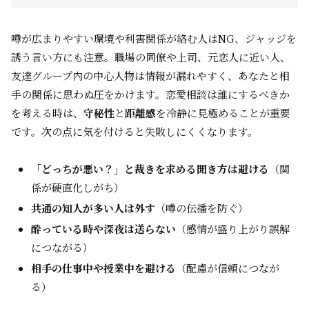
噂が広まりやすい環境や利害関係が絡む人はNG、ジャッジを
誘う言い方にも注意。職場の同僚や上司、元恋人に近い人、
友達グループ内の中心人物は情報が漏れやすく、あなたと相
手の関係に思わぬ圧をかけます。恋愛相談は誰にするべきか
を考える時は、
守秘性
と
距離感
を冷静に見極めることが重要
です。次の点に気を付けると失敗しにくくなります。
「どっちが悪い？」と裁きを求める聞き方は避ける
（関
係が硬直化しがち）
共通の知人が多い人は外す
（噂の伝播を防ぐ）
酔っている時や深夜は送らない
（感情が盛り上がり誤解
につながる）
相手の仕事中や授業中を避ける
（配慮が信頼につなが
る）