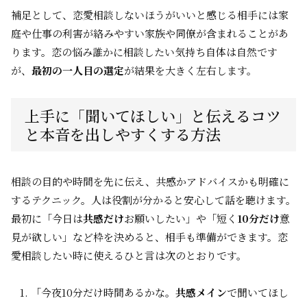
補足として、恋愛相談しないほうがいいと感じる相手には家
庭や仕事の利害が絡みやすい家族や同僚が含まれることがあ
ります。恋の悩み誰かに相談したい気持ち自体は自然です
が、
最初の一人目の選定
が結果を大きく左右します。
上手に「聞いてほしい」と伝えるコツ
と本音を出しやすくする方法
相談の目的や時間を先に伝え、共感かアドバイスかも明確に
するテクニック。人は役割が分かると安心して話を聴けます。
最初に「今日は
共感だけ
お願いしたい」や「短く
10分だけ
意
見が欲しい」など枠を決めると、相手も準備ができます。恋
愛相談したい時に使えるひと言は次のとおりです。
「今夜10分だけ時間あるかな。
共感メイン
で聞いてほし