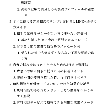
用計画
資格や経験で見分ける相談員プロフィールの確認
リスト
すぐに使える恋愛相談のテンプレ文例集とLINEへの送り
方ガイド
相手の気持ちがわからない時に使いたい送信例
連絡が減った時に冷静に質問できるフレーズ
付き合う前の告白で悩む時のメッセージ例
断られた後でも気まずくならない丁寧な距離の取
り方
自分の悩みをはっきりさせるための3行メモ整理法
片思いや駆け引きで揺れる時の判断ポイント
復縁や関係停滞を感じた時、まず何をすべき？
無料相談と有料サービスの使い分けと効果的な活用
無料相談で得られるメリットとその限界をわかりや
すく解説
有料相談サービスで期待できる明確な成果イメージ