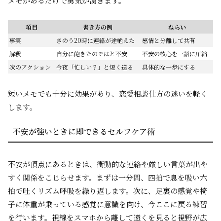
メモがあるだけで勇気が湧きます。
項目
書き方の例
ねらい
事実
きのう20時に連絡が途絶えた
感情と分離して共有
解釈
自分に飽きたのではと不安
不安の核心を一語に圧縮
次のアクション
今夜「忙しい？」と短く送る
具体的な一歩にする
短いメモでも十分に効果があり、恋愛相談仕方の迷いを軽く
します。
不安が強いときに即できるセルフケア術
不安が頂点にあるときは、衝動的な連絡や厳しい言葉が出や
すく関係をこじらせます。まずは一分間、四拍で息を吸い六
拍で吐くリズム呼吸を繰り返します。次に、足裏の感覚や椅
子に体重が乗っている感覚に意識を向け、今ここに戻る練習
を行います。視線をスマホから離して遠くを見ると視野が広