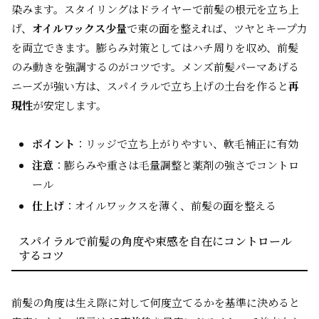
染みます。スタイリングはドライヤーで前髪の根元を立ち上
げ、
オイルワックス少量
で束の面を整えれば、ツヤとキープ力
を両立できます。膨らみ対策としてはハチ周りを収め、前髪
のみ動きを強調するのがコツです。メンズ前髪パーマあげる
ニーズが強い方は、スパイラルで立ち上げの土台を作ると
再
現性
が安定します。
ポイント
：リッジで立ち上がりやすい、軟毛補正に有効
注意
：膨らみや重さは毛量調整と薬剤の強さでコントロ
ール
仕上げ
：オイルワックスを薄く、前髪の面を整える
スパイラルで前髪の角度や束感を自在にコントロール
するコツ
前髪の角度は生え際に対して何度立てるかを基準に決めると