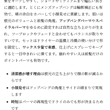
象をキープしやすく、ショートやミディアムまで幅広い長さ
に適応します。とくにメンズアップバングは輪郭補正にも有
効で、頬の余白をカバーして小顔見せに貢献します。狙いは
根元のボリュームと前髪の角度。
アップバングパーマ
や
スパ
イラルパーマ
をゆるめに設定すれば自然な立ち上がりが生ま
れ、ツーブロックやフェードと合わせてもバランスが取りや
すいです。セットはドライヤーの温風と冷風の使い分けで形
を固定し、
ワックス少量で束感
、仕上げにスプレーでキープ
すると一日中きれいに保てます。崩れやすい人は前髪だけの
ポイントパーマも有効です。
清潔感が増す理由
は根元の立ち上がりで顔の影が減るか
らです
小顔見せ
はアップバングの角度とサイドの締まりで実現
します
時短
はパーマの再現性でドライのみでも形が決まるため
です