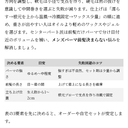
方向を調整し、軟毛は小径で支点を作り、硬毛は熱の抜けを
意識して中間巻きを選ぶと失敗が減ります。仕上げは「濡ら
す→根元を上から温風→冷風固定→ワックス少量」の順に進
め、重さが出やすい人はオイルより軽めのワックスやジェル
を選びます。センターパート派は前髪だけパーマで分け目付
近のボリュームを補い、
メンズパーマ前髪決まらない
悩みを
解消しましょう。
決める要素
目安
失敗回避のコツ
パーマの強
強すぎは不自然、セット剤は少量から調
ゆるめ〜中程度
さ
整
前髪の長さ
目〜眉の間
上げて眉上になる長さを確保
立ち上げ位
生え際から1〜
根元ブローで支点を作り冷風で固定
置
2cm
表の3要素を先に決めると、オーダーや自宅セットが安定しま
す。