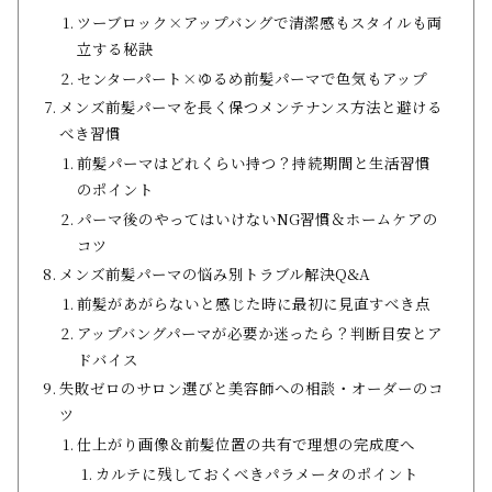
ツーブロック×アップバングで清潔感もスタイルも両
立する秘訣
センターパート×ゆるめ前髪パーマで色気もアップ
メンズ前髪パーマを長く保つメンテナンス方法と避ける
べき習慣
前髪パーマはどれくらい持つ？持続期間と生活習慣
のポイント
パーマ後のやってはいけないNG習慣＆ホームケアの
コツ
メンズ前髪パーマの悩み別トラブル解決Q&A
前髪があがらないと感じた時に最初に見直すべき点
アップバングパーマが必要か迷ったら？判断目安とア
ドバイス
失敗ゼロのサロン選びと美容師への相談・オーダーのコ
ツ
仕上がり画像＆前髪位置の共有で理想の完成度へ
カルテに残しておくべきパラメータのポイント