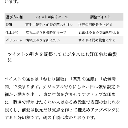
います。
選び方の軸
ツイストが向くケース
調整ポイント
髪質
直毛・硬毛・前髪が落ちやすい
根元の回転数を上げる
仕上がり
立ち上がりを長時間キープ
表面はゆるめで面を整える
ボリューム
横の広がりを抑えたい
サイドは弱め設定にする
ツイストの強さを調整してビジネスにも好印象な前髪
に
ツイストの強さは「ねじり回数」「薬剤の強度」「放置時
間」で決まります。カジュアル寄りにしたい日は
強め設定
で
細かい動きを出し、束に空気を含ませてアクティブな印象
に。職場で浮かせたくない人は
ゆるめ設定
で表面のねじれを
浅くし、前髪は根元だけ支点を作って
控えめアップバング
に
すると好印象です。朝の手順は次のとおりです。