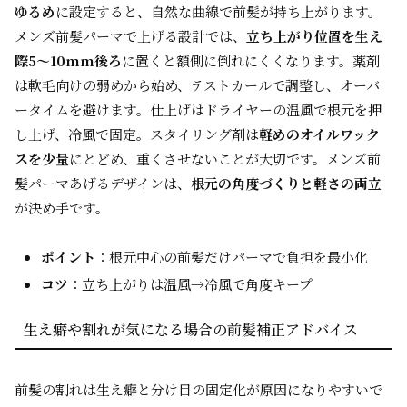
ゆるめ
に設定すると、自然な曲線で前髪が持ち上がります。
メンズ前髪パーマで上げる設計では、
立ち上がり位置を生え
際5〜10mm後ろ
に置くと額側に倒れにくくなります。薬剤
は軟毛向けの弱めから始め、テストカールで調整し、オーバ
ータイムを避けます。仕上げはドライヤーの温風で根元を押
し上げ、冷風で固定。スタイリング剤は
軽めのオイルワック
スを少量
にとどめ、重くさせないことが大切です。メンズ前
髪パーマあげるデザインは、
根元の角度づくりと軽さの両立
が決め手です。
ポイント
：根元中心の前髪だけパーマで負担を最小化
コツ
：立ち上がりは温風→冷風で角度キープ
生え癖や割れが気になる場合の前髪補正アドバイス
前髪の割れは生え癖と分け目の固定化が原因になりやすいで