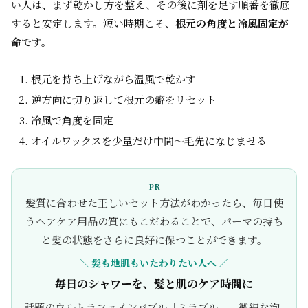
い人は、まず乾かし方を整え、その後に剤を足す順番を徹底
すると安定します。短い時期こそ、
根元の角度と冷風固定が
命
です。
根元を持ち上げながら温風で乾かす
逆方向に切り返して根元の癖をリセット
冷風で角度を固定
オイルワックスを少量だけ中間〜毛先になじませる
PR
髪質に合わせた正しいセット方法がわかったら、毎日使
うヘアケア用品の質にもこだわることで、パーマの持ち
と髪の状態をさらに良好に保つことができます。
＼ 髪も地肌もいたわりたい人へ ／
毎日のシャワーを、髪と肌のケア時間に
話題のウルトラファインバブル「ミラブル」。微細な泡