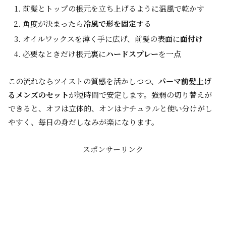
前髪とトップの根元を立ち上げるように温風で乾かす
角度が決まったら
冷風で形を固定
する
オイルワックスを薄く手に広げ、前髪の表面に
面付け
必要なときだけ根元裏に
ハードスプレー
を一点
この流れならツイストの質感を活かしつつ、
パーマ前髪上げ
るメンズのセット
が短時間で安定します。強弱の切り替えが
できると、オフは立体的、オンはナチュラルと使い分けがし
やすく、毎日の身だしなみが楽になります。
スポンサーリンク