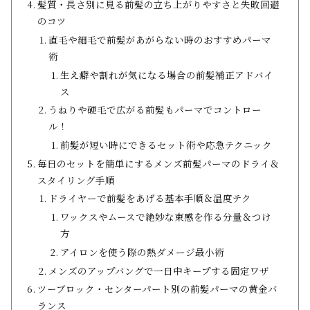
髪質・長さ別に見る前髪の立ち上がりやすさと失敗回避
のコツ
直毛や細毛で前髪があがらない時のおすすめパーマ
術
生え癖や割れが気になる場合の前髪補正アドバイ
ス
うねりや硬毛で広がる前髪もパーマでコントロー
ル！
前髪が短い時にできるセット術や応急テクニック
毎日のセットを簡単にするメンズ前髪パーマのドライ＆
スタイリング手順
ドライヤーで前髪をあげる基本手順＆温度テク
ワックスやムースで絶妙な束感を作る分量＆つけ
方
アイロンを使う際の熱ダメージ最小術
メンズのアップバングで一日中キープする固定ワザ
ツーブロック・センターパート別の前髪パーマの黄金バ
ランス