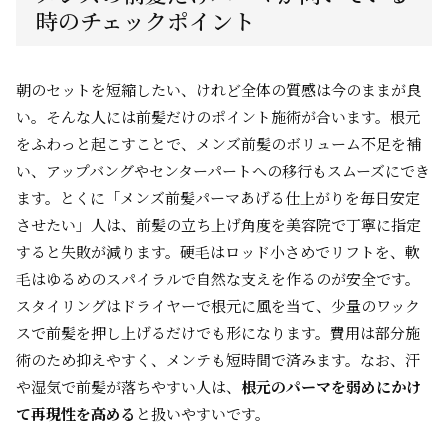
時のチェックポイント
朝のセットを短縮したい、けれど全体の質感は今のままが良
い。そんな人には前髪だけのポイント施術が合います。根元
をふわっと起こすことで、メンズ前髪のボリューム不足を補
い、アップバングやセンターパートへの移行もスムーズにでき
ます。とくに「メンズ前髪パーマあげる仕上がりを毎日安定
させたい」人は、前髪の立ち上げ角度を美容院で丁寧に指定
すると失敗が減ります。硬毛はロッド小さめでリフトを、軟
毛はゆるめのスパイラルで自然な支えを作るのが安全です。
スタイリングはドライヤーで根元に風を当て、少量のワック
スで前髪を押し上げるだけでも形になります。費用は部分施
術のため抑えやすく、メンテも短時間で済みます。なお、汗
や湿気で前髪が落ちやすい人は、
根元のパーマを弱めにかけ
て再現性を高める
と扱いやすいです。