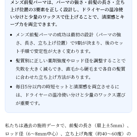
メンズ前髪パーマは、パーマの強さ・前髪の長さ・立ち
上げ位置の3要素を正しく設計し、ドライヤーの温冷使
い分けと少量のワックスで仕上げることで、清潔感とキ
ープ力を両立できます。
メンズ前髪パーマの成功は最初の設計（パーマの強
さ、長さ、立ち上げ位置）で9割が決まり、後のセッ
ト手順で安定性が大きく変わります。
髪質別に正しい薬剤強度やロッド径を調整することで
失敗を大きく減らでき、直毛から硬毛まで各自の髪質
に合わせた立ち上げ方法があります。
毎日5分以内の時短セットと清潔感を両立させるに
は、ドライヤーの温冷使い分けと少量のワックス選び
が重要です。
私たちは過去の施術データで、前髪の長さ（眉上±5mm）、
ロッド径（6〜8mm中心）、立ち上げ角度（約40〜60度）の