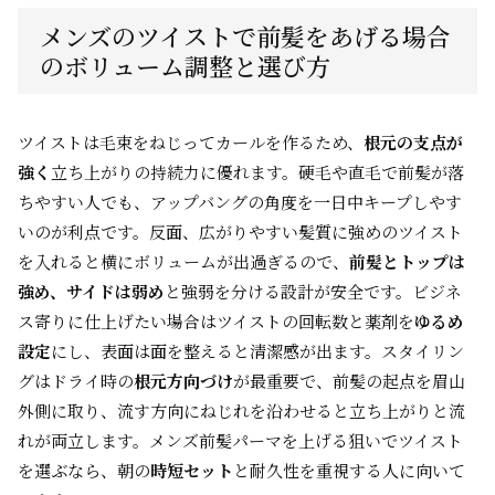
メンズのツイストで前髪をあげる場合
のボリューム調整と選び方
ツイストは毛束をねじってカールを作るため、
根元の支点が
強く
立ち上がりの持続力に優れます。硬毛や直毛で前髪が落
ちやすい人でも、アップバングの角度を一日中キープしやす
いのが利点です。反面、広がりやすい髪質に強めのツイスト
を入れると横にボリュームが出過ぎるので、
前髪とトップは
強め、サイドは弱め
と強弱を分ける設計が安全です。ビジネ
ス寄りに仕上げたい場合はツイストの回転数と薬剤を
ゆるめ
設定
にし、表面は面を整えると清潔感が出ます。スタイリン
グはドライ時の
根元方向づけ
が最重要で、前髪の起点を眉山
外側に取り、流す方向にねじれを沿わせると立ち上がりと流
れが両立します。メンズ前髪パーマを上げる狙いでツイスト
を選ぶなら、朝の
時短セット
と耐久性を重視する人に向いて