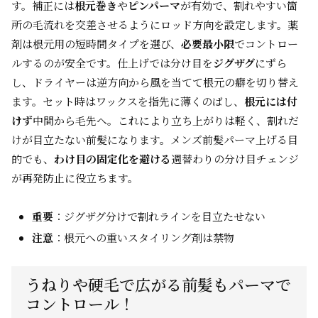
す。補正には
根元巻き
や
ピンパーマ
が有効で、割れやすい箇
所の毛流れを交差させるようにロッド方向を設定します。薬
剤は根元用の短時間タイプを選び、
必要最小限
でコントロー
ルするのが安全です。仕上げでは分け目を
ジグザグ
にずら
し、ドライヤーは逆方向から風を当てて根元の癖を切り替え
ます。セット時はワックスを指先に薄くのばし、
根元には付
けず
中間から毛先へ。これにより立ち上がりは軽く、割れだ
けが目立たない前髪になります。メンズ前髪パーマ上げる目
的でも、
わけ目の固定化を避ける
週替わりの分け目チェンジ
が再発防止に役立ちます。
重要
：ジグザグ分けで割れラインを目立たせない
注意
：根元への重いスタイリング剤は禁物
うねりや硬毛で広がる前髪もパーマで
コントロール！