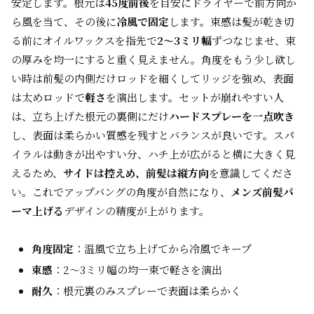
安定します。根元は
45度前後
を目安にドライヤーで前方向か
ら風を当て、その後に
冷風で固定
します。束感は髪が乾き切
る前にオイルワックスを指先で
2〜3ミリ幅
ずつなじませ、束
の厚みを均一にすると重く見えません。角度をもう少し欲し
い時は前髪の内側だけロッドを細くしてリッジを強め、表面
は太めロッドで
軽さ
を演出します。セットが崩れやすい人
は、立ち上げた根元の裏側にだけ
ハードスプレーを一点吹き
し、表面は柔らかい質感を残すとバランスが良いです。スパ
イラルは動きが出やすい分、ハチ上が広がると横に大きく見
えるため、
サイドは控えめ、前髪は縦方向
を意識してくださ
い。これでアップバングの角度が自然になり、
メンズ前髪パ
ーマ上げる
デザインの精度が上がります。
角度固定
：温風で立ち上げてから冷風でキープ
束感
：2〜3ミリ幅の均一束で軽さを演出
耐久
：根元裏のみスプレーで表面は柔らかく