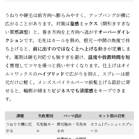
うねりや硬毛は前方向へ膨らみやすく、アップバングが横に
広がることがあります。対策は
量感ミックス
（間引きすぎな
い質感調整）と、巻き方向を上方向へ逃がす
オーバーダイレ
クション
です。毛先はカールを弱め、根元〜中間の角度で持
ち上げると、
前に出すのではなく上へ上げる
動きが定着しま
す。薬剤は硬毛対応でも強すぎを避け、
温度や放置時間を短
く
管理してツヤを保つと扱いやすくなります。仕上げはオイ
ル×ワックスの
ハイブリッド
で広がりを抑え、スプレーは根
元だけに軽く。メンズスパイラルパーマ前髪上げる設計に寄
せると、輪郭が締まり
ビジネスでも清潔感
をキープできま
す。
課題
失敗要因
パーマ設計
セット剤の目安
うねりで横に広
毛先強カー
根元強め・毛先ゆ
セラム1プッシュ＋スプレ
がる
ル
るめ
ー小
放置短め・中間処