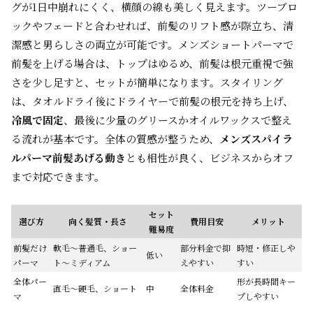
グが1日中崩れにくく、横顔の線も美しく見えます。ツーブロ
ックやフェードと合わせれば、前髪のリフト感が際立ち、清
潔感と男らしさの両立が可能です。メンズショートパーマで
前髪を上げる場合は、トップはゆるめ、前髪は根元重視で強
さを少し足すと、セットが簡単になります。スタイリング
は、タオルドライ後にドライヤーで前髪の根元を持ち上げ、
冷風で固定
、最後に少量のグリースかオイルワックスで整え
る流れが基本です。全体の質感が整うため、
メンズスパイラ
ルパーマ前髪あげる動き
とも相性が良く、ビジネスからオフ
まで対応できます。
セット
選び方
向く髪質・長さ
費用目安
メリット
難易度
前髪だけ
軟毛〜普通毛、ショー
部分料金で抑
時短・修正しや
低い
パーマ
ト〜ミディアム
えやすい
すい
全体パー
形が長時間キー
直毛〜硬毛、ショート
中
全体料金
マ
プしやすい