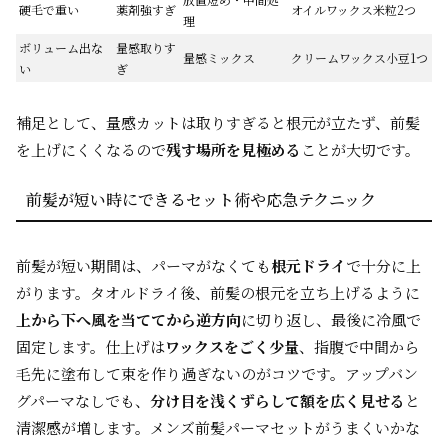
硬毛で重い
薬剤強すぎ
オイルワックス米粒2つ
理
ボリューム出な
量感取りす
量感ミックス
クリームワックス小豆1つ
い
ぎ
補足として、量感カットは取りすぎると根元が立たず、前髪
を上げにくくなるので
残す場所を見極める
ことが大切です。
前髪が短い時にできるセット術や応急テクニック
前髪が短い期間は、パーマがなくても
根元ドライ
で十分に上
がります。タオルドライ後、前髪の根元を立ち上げるように
上から下へ風を当ててから逆方向
に切り返し、最後に冷風で
固定します。仕上げは
ワックスをごく少量
、指腹で中間から
毛先に塗布して束を作り過ぎないのがコツです。アップバン
グパーマなしでも、
分け目を浅くずらして額を広く見せる
と
清潔感が増します。メンズ前髪パーマセットがうまくいかな